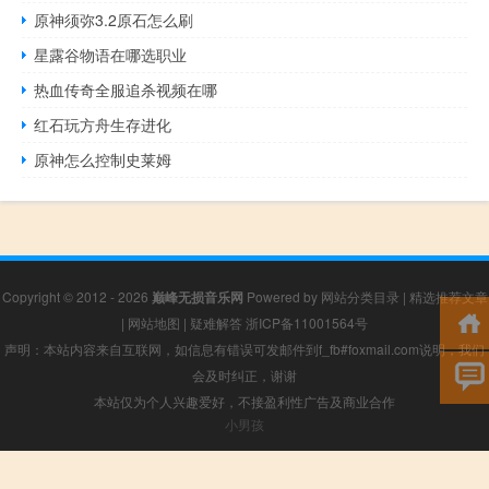
原神须弥3.2原石怎么刷
星露谷物语在哪选职业
热血传奇全服追杀视频在哪
红石玩方舟生存进化
原神怎么控制史莱姆
Copyright © 2012 - 2026
巅峰无损音乐网
Powered by
网站分类目录
|
精选推荐文章
|
网站地图
|
疑难解答
浙ICP备11001564号
声明：本站内容来自互联网，如信息有错误可发邮件到f_fb#foxmail.com说明，我们
会及时纠正，谢谢
本站仅为个人兴趣爱好，不接盈利性广告及商业合作
小男孩