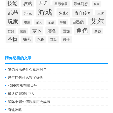
方舟
技能
攻略
最终幻想
星际争霸
模式
游戏
武器
火线
热血传奇
洛克
王国
艾尔
玩家
自己的
的人
等级
电脑
的是
角色
萝卜
装备
西游
英雄
解锁
荣耀
谷物
账号
都是
骑士
跑跑
猜你想看的文章
发烧音乐是什么意思啊？
过年红包什么数字好听
4399游戏在哪买号
最终幻想2铁巨人
星际争霸如何观看历史战绩
有诡攻略