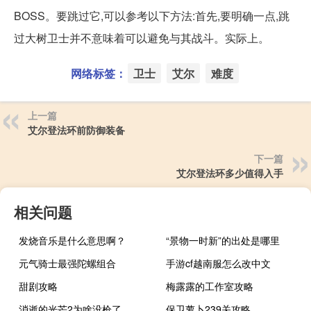
BOSS。要跳过它,可以参考以下方法:首先,要明确一点,跳
过大树卫士并不意味着可以避免与其战斗。实际上。
网络标签：
卫士
艾尔
难度
上一篇
艾尔登法环前防御装备
下一篇
艾尔登法环多少值得入手
相关问题
发烧音乐是什么意思啊？
“景物一时新”的出处是哪里
元气骑士最强陀螺组合
手游cf越南服怎么改中文
甜剧攻略
梅露露的工作室攻略
消逝的光芒2为啥没枪了
保卫萝卜239关攻略