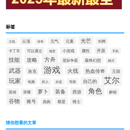
标签
光芒
云顶
元素
元气
剑网
主线
传奇
开原
小游戏
属性
卡丁车
可以通过
城堡
手机
方舟
技能
攻略
最终幻想
星际争霸
模式
游戏
武器
火线
热血传奇
洛克
王国
艾尔
玩家
自己的
的人
等级
电脑
的是
角色
萝卜
装备
西游
英雄
解锁
荣耀
谷物
账号
都是
骑士
跑跑
猜你想看的文章