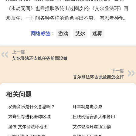
《永劫无间》也靠捏脸系统出过圈,如今《艾尔登法环》再
步后尘。一时间各种各样的角色层出不穷。 有忍者神龟。
网络标签：
游戏
艾尔
迷雾
上一篇
艾尔登法环支线任务前面没做
下一篇
艾尔登法环古龙兰斯怎么打
相关问题
发烧音乐是什么意思啊？
拜年就是走亲戚
方舟生存进化全球区域
扭腰机适合多大年龄用
游侠 艾尔登法环地图
艾尔登法环屋顶宝物