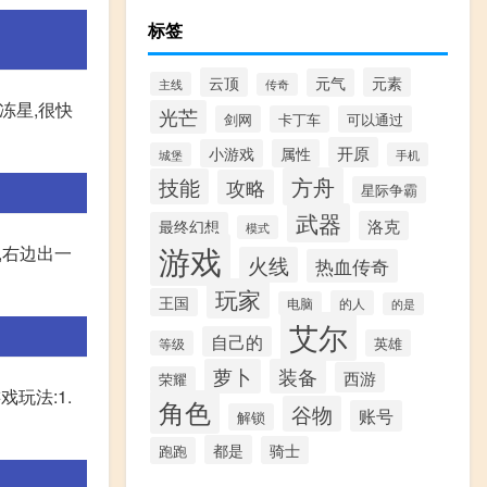
标签
云顶
元素
元气
主线
传奇
冻星,很快
光芒
剑网
卡丁车
可以通过
开原
小游戏
属性
城堡
手机
方舟
技能
攻略
星际争霸
武器
洛克
最终幻想
模式
游戏
,右边出一
火线
热血传奇
玩家
王国
的人
电脑
的是
艾尔
自己的
英雄
等级
萝卜
装备
西游
荣耀
玩法:1.
角色
谷物
账号
解锁
都是
骑士
跑跑