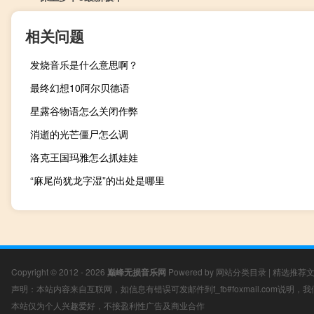
相关问题
发烧音乐是什么意思啊？
最终幻想10阿尔贝德语
星露谷物语怎么关闭作弊
消逝的光芒僵尸怎么调
洛克王国玛雅怎么抓娃娃
“麻尾尚犹龙字湿”的出处是哪里
Copyright © 2012 - 2026
巅峰无损音乐网
Powered by
网站分类目录
|
精选推荐
声明：本站内容来自互联网，如信息有错误可发邮件到f_fb#foxmail.com说明
本站仅为个人兴趣爱好，不接盈利性广告及商业合作