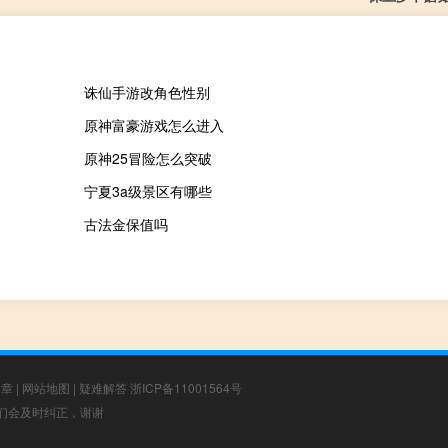
诛仙手游改角色性别
原神富豪游戏怎么进入
原神25冒险怎么突破
宁夏3a级景区有哪些
古法金保值吗
文章
|
网站地图
|
疑难解答
浙ICP备11001564号
，我们会及时纠正，谢谢