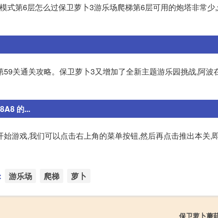
模式第6层怎么过保卫萝卜3游乐场爬梯第6层可用的炮塔非常少
第59关通关攻略。保卫萝卜3又增加了全新主题游乐园挑战,阿波
8 的...
始游戏,我们可以点击右上角的菜单按钮,然后再点击推出本关,
：
游乐场
爬梯
萝卜
保卫萝卜蘑