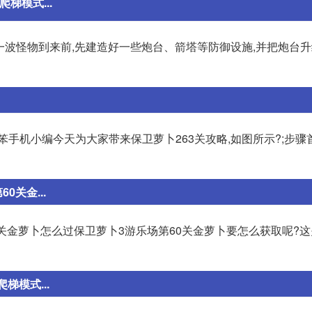
梯模式...
第一波怪物到来前,先建造好一些炮台、箭塔等防御设施,并把炮台
笨手机小编今天为大家带来保卫萝卜263关攻略,如图所示?;步骤
关金...
0关金萝卜怎么过保卫萝卜3游乐场第60关金萝卜要怎么获取呢?
梯模式...