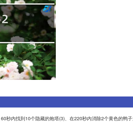
在160秒内找到10个隐藏的炮塔(3)、在220秒内消除2个黄色的鸭子