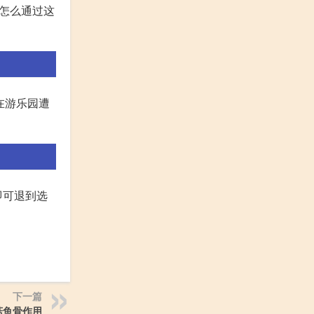
,怎么通过这
在游乐园遭
即可退到选
下一篇
菇鱼骨作用