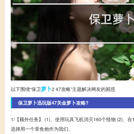
萝卜
以下围绕“保卫
2 47攻略”主题解决网友的困惑
保卫萝卜迅玩版47关金萝卜攻略?
1/【额外任务】 (1)、使用玩具飞机消灭160个怪物 (2)、
选择用一个章鱼炮作为我们。