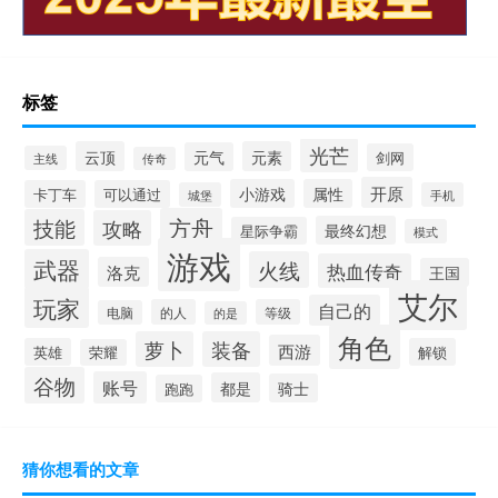
标签
光芒
云顶
元素
元气
剑网
主线
传奇
开原
小游戏
属性
卡丁车
可以通过
城堡
手机
方舟
技能
攻略
最终幻想
星际争霸
模式
游戏
武器
火线
热血传奇
洛克
王国
艾尔
玩家
自己的
的人
等级
电脑
的是
角色
萝卜
装备
西游
英雄
解锁
荣耀
谷物
账号
都是
骑士
跑跑
猜你想看的文章