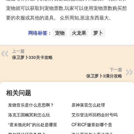
宠物就可以获取到宠物票数,玩家可以使用宠物票数购买想
要的衣服或其他的道具。 众所周知,崽这东西最大。
网络标签：
宠物
火龙果
萝卜
上一篇
保卫萝卜330关卡攻略
下一篇
保卫萝卜3满分攻略
相关问题
发烧音乐是什么意思啊？
原神落雷怎么处理
洛克王国幽冥刺怎么玩
艾尔登法环回档会封号吗
“君未致此时”的出处是哪里
CF和CF徽章款哪个贵