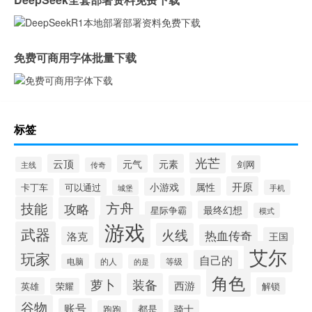
免费可商用字体批量下载
标签
光芒
云顶
元素
元气
剑网
主线
传奇
开原
小游戏
属性
卡丁车
可以通过
城堡
手机
方舟
技能
攻略
最终幻想
星际争霸
模式
游戏
武器
火线
热血传奇
洛克
王国
艾尔
玩家
自己的
的人
等级
电脑
的是
角色
萝卜
装备
西游
英雄
解锁
荣耀
谷物
账号
都是
骑士
跑跑