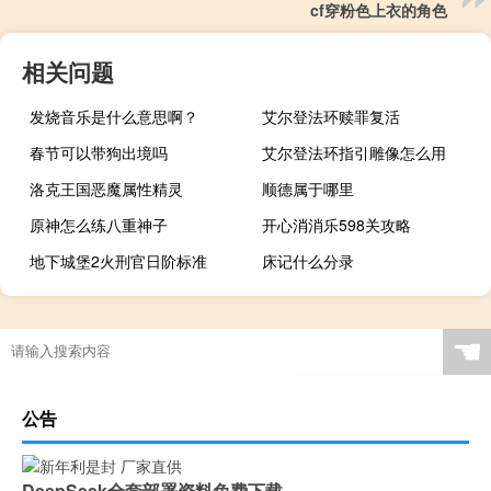
cf穿粉色上衣的角色
相关问题
发烧音乐是什么意思啊？
艾尔登法环赎罪复活
春节可以带狗出境吗
艾尔登法环指引雕像怎么用
洛克王国恶魔属性精灵
顺德属于哪里
原神怎么练八重神子
开心消消乐598关攻略
地下城堡2火刑官日阶标准
床记什么分录
中信证券：关注出境需求继续释放以及估值回落至低位的配置机会
☚
公告
DeepSeek全套部署资料免费下载