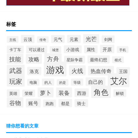
标签
光芒
云顶
元素
元气
剑网
主线
传奇
开原
小游戏
属性
卡丁车
可以通过
城堡
手机
方舟
技能
攻略
最终幻想
星际争霸
模式
游戏
武器
火线
热血传奇
洛克
王国
艾尔
玩家
自己的
的人
等级
电脑
的是
角色
萝卜
装备
西游
英雄
解锁
荣耀
谷物
账号
都是
骑士
跑跑
猜你想看的文章