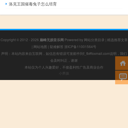
洛克王国催毒兔子怎么培育
Copyright © 2012 - 2026
巅峰无损音乐网
Powered by
网站分类目录
|
精选推荐文章
|
网站地图
|
疑难解答
浙ICP备11001564号
声明：本站内容来自互联网，如信息有错误可发邮件到f_fb#foxmail.com说明，我们
会及时纠正，谢谢
本站仅为个人兴趣爱好，不接盈利性广告及商业合作
小男孩