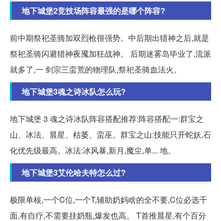
地下城堡2竞技场阵容最强的是哪个阵容?
前中期祭祀圣骑加双烈枪很强势。中后期出猎神之后,就是
祭祀圣骑闪避猎神夜魇加狂战神。 后期迷雾岛毕业了,流派
就多了,一 剑宗三蛮荒的物理队,祭祀圣骑血法火。
地下城堡3魂之诗冰队怎么玩?
地下城堡 3 魂之诗冰队阵容搭配推荐:阵容搭配一:群宝之
山、冰法、晨星、枯萎、蛮巫。群宝之山:技能只开蛇妖,石
化优先级最高。冰法:冰风暴,新月,魔尘,单... 地。
地下城堡3艾伦哈夫特怎么过?
极限单核,一个C位,一个T,辅助奶妈啥的全不要,C位必选千
面,有自疗,不需要挂奶瓶,爆发也高。 T首推晨星,有个百分