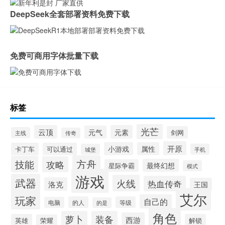
DeepSeek全套部署资料免费下载
免费可商用字体批量下载
标签
光芒
云顶
元素
元气
剑网
主线
传奇
开原
小游戏
属性
卡丁车
可以通过
城堡
手机
方舟
技能
攻略
最终幻想
星际争霸
模式
游戏
武器
火线
热血传奇
洛克
王国
艾尔
玩家
自己的
的人
等级
电脑
的是
角色
萝卜
装备
西游
英雄
解锁
荣耀