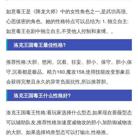
如意毒王是《降龙大师》中的女性角色之一,是武功高强、
心思缜密的角色。她的性格特点可以总结为: 1. 独立自主:
如意毒王在剧中独立自主,不受他人控制和束缚。。
洛克王国毒王最佳性格?
推荐性格:大胆、悠闲、沉着、狂妄、胆小、保守。胆小,保
守,沉着都是极品。精力160,魔攻158,使用技能改变形象后
会获得完整且永久的异常负面抗性,所以推荐胆。
洛克王国毒王什么性格好?
洛克王国毒王性格:看玩家选择什么型态,如果现在蔷薇型态
可以辅助队友,推荐性格加速度减物攻的胆小,加防御减物攻
的大胆。如果选择鸠兽型态可以打输出,性格推。