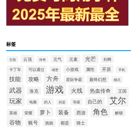
标签
光芒
云顶
元素
元气
剑网
主线
传奇
开原
小游戏
属性
卡丁车
可以通过
城堡
手机
方舟
技能
攻略
最终幻想
星际争霸
模式
游戏
武器
火线
热血传奇
洛克
王国
艾尔
玩家
自己的
的人
等级
电脑
的是
角色
萝卜
装备
西游
英雄
解锁
荣耀
谷物
账号
都是
骑士
跑跑