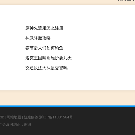
原神先遣服怎么注册
神武降魔攻略
春节后人们如何钓鱼
洛克王国照明维护要几天
交通执法大队是交警吗
文章
|
网站地图
|
疑难解答
浙ICP备11001564号
，我们会及时纠正，谢谢