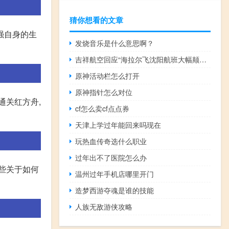
猜你想看的文章
强自身的生
发烧音乐是什么意思啊？
吉祥航空回应“海拉尔飞沈阳航班大幅颠簸”：天气影响所致
原神活动栏怎么打开
原神指针怎么对位
通关红方舟,
cf怎么卖cf点点券
天津上学过年能回来吗现在
玩热血传奇选什么职业
过年出不了医院怎么办
些关于如何
温州过年手机店哪里开门
造梦西游夺魂是谁的技能
人族无敌游侠攻略