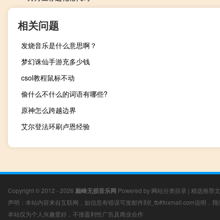
相关问题
发烧音乐是什么意思啊？
梦幻诛仙手游充多少钱
csol教程鼠标不动
偷什么不什么的词语有哪些?
原神怎么跨越边界
艾尔登法环刷卢恩经验
Copyright © 2012 - 2026
巅峰无损音乐网
Powered by
网站分类目录
|
精选推荐
声明：本站内容来自互联网，如信息有错误可发邮件到f_fb#foxmail.com说明
本站仅为个人兴趣爱好，不接盈利性广告及商业合作