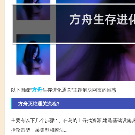
方舟
以下围绕“
生存进化通关”主题解决网友的困惑
方舟灭绝通关流程?
主要有以下几个步骤:1、在岛屿上寻找资源,建造基础设施,
括攻击型、采集型和膜法...