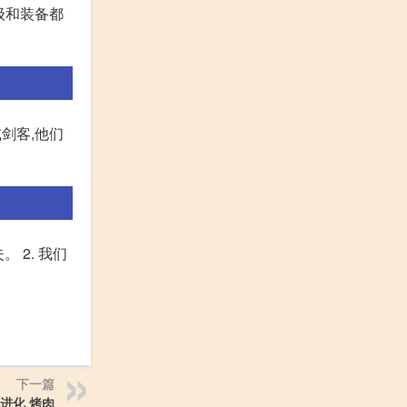
级和装备都
剑客,他们
 2. 我们
下一篇
进化 烤肉