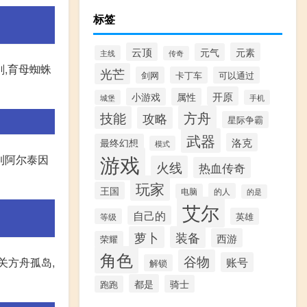
标签
云顶
元素
元气
主线
传奇
刚,育母蜘蛛
光芒
剑网
卡丁车
可以通过
开原
小游戏
属性
城堡
手机
方舟
技能
攻略
星际争霸
武器
洛克
最终幻想
模式
游戏
到阿尔泰因
火线
热血传奇
玩家
王国
的人
电脑
的是
艾尔
自己的
英雄
等级
萝卜
装备
西游
荣耀
角色
谷物
账号
关方舟孤岛,
解锁
都是
骑士
跑跑