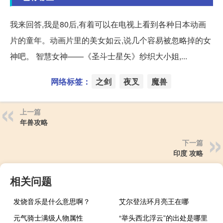
我来回答,我是80后,有着可以在电视上看到各种日本动画
片的童年。动画片里的美女如云,说几个容易被忽略掉的女
神吧。 智慧女神——《圣斗士星矢》纱织大小姐,...
网络标签：
之剑
夜叉
魔兽
上一篇
年兽攻略
下一篇
印度 攻略
相关问题
发烧音乐是什么意思啊？
艾尔登法环月亮王在哪
元气骑士满级人物属性
“举头西北浮云”的出处是哪里