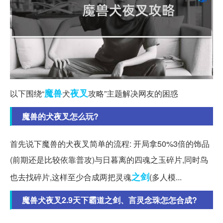
魔兽
夜叉
以下围绕“
犬
攻略”主题解决网友的困惑
魔兽的犬夜叉怎么玩?
首先说下魔兽的犬夜叉简单的流程: 开局拿50%3倍的饰品
(前期还是比较依靠普攻)与日暮离的四魂之玉碎片,同时鸟
之剑
也去找碎片,这样至少合成两把灵魂
(多人模...
魔兽犬夜叉2.9天下霸道之剑、言灵念珠怎怎合成?