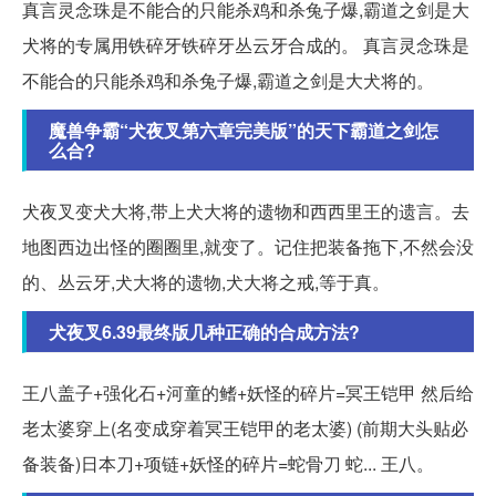
真言灵念珠是不能合的只能杀鸡和杀兔子爆,霸道之剑是大
犬将的专属用铁碎牙铁碎牙丛云牙合成的。 真言灵念珠是
不能合的只能杀鸡和杀兔子爆,霸道之剑是大犬将的。
魔兽争霸“犬夜叉第六章完美版”的天下霸道之剑怎
么合?
犬夜叉变犬大将,带上犬大将的遗物和西西里王的遗言。去
地图西边出怪的圈圈里,就变了。记住把装备拖下,不然会没
的、丛云牙,犬大将的遗物,犬大将之戒,等于真。
犬夜叉6.39最终版几种正确的合成方法?
王八盖子+强化石+河童的鳍+妖怪的碎片=冥王铠甲 然后给
老太婆穿上(名变成穿着冥王铠甲的老太婆) (前期大头贴必
备装备)日本刀+项链+妖怪的碎片=蛇骨刀 蛇... 王八。