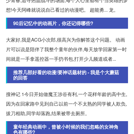
少青春,追寻热血战斗的场面,每个人心里都有个当英雄的梦
想!今天阿峰就说说自己看过的动漫吧。 超能勇... 龙。
90后记忆中的动画片，你还记得哪些?
大家好,我是ACG小次郎,很高兴为你解答这个问题。 动画
片可以说是陪伴了我整个童年的伙伴,每天放学回家第一时
间就是一手拿遥控器一手扔书包,打开少儿频道或者...
推荐几部好看的动漫!要神话题材的 - 我是个大蘑菇
的回答
搜神记 1今日开始做魔王涉谷有利,一个花样年龄的高中生,
因为在回家路中见到自己以前一个不太熟的同学被人欺负,
拔刀相助,同学却落跑,结果被带去厕所。
童年经典动画中，曾被小时候的我们忽略的女神角
色有哪些?