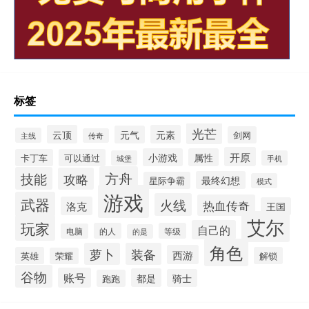
标签
光芒
云顶
元素
元气
剑网
主线
传奇
开原
小游戏
属性
卡丁车
可以通过
城堡
手机
方舟
技能
攻略
最终幻想
星际争霸
模式
游戏
武器
火线
热血传奇
洛克
王国
艾尔
玩家
自己的
的人
等级
电脑
的是
角色
萝卜
装备
西游
英雄
解锁
荣耀
谷物
账号
都是
骑士
跑跑