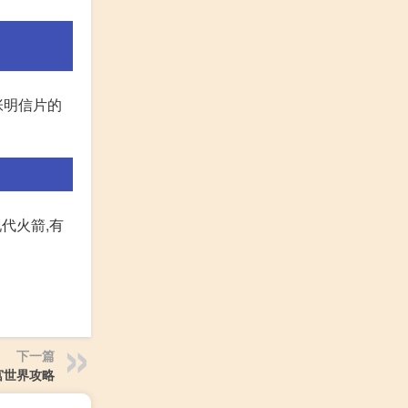
张明信片的
代火箭,有
下一篇
宫世界攻略