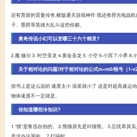
还有育碧的雷曼传奇,横版通关游戏神作 我还推荐光电战机(R
子、墨西哥英雄大乱斗这些你都。
奥奇传说小幻可以变哪三十六个精灵?
2.魔.修尔 3. 时空圣龙 4.黄金圣龙 5. 小空 6.小冥 7.小界 8.小诺
关于相对论的问题!对于相对论的公式m=m0/根号（1-v2/c
按书上是这么说的 速度太小 误差就小了 这是对超高速运
物体速度不一定就是。
你知道哪些冷知识?
1.“猹”是鲁迅自创的。 2.熊猫原先是叫猫熊。 3.忘忧草其实
是没办法哭的。 7.打嗝时。