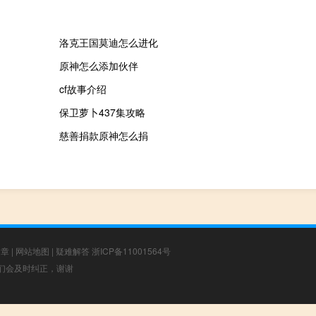
洛克王国莫迪怎么进化
原神怎么添加伙伴
cf故事介绍
保卫萝卜437集攻略
慈善捐款原神怎么捐
文章
|
网站地图
|
疑难解答
浙ICP备11001564号
，我们会及时纠正，谢谢