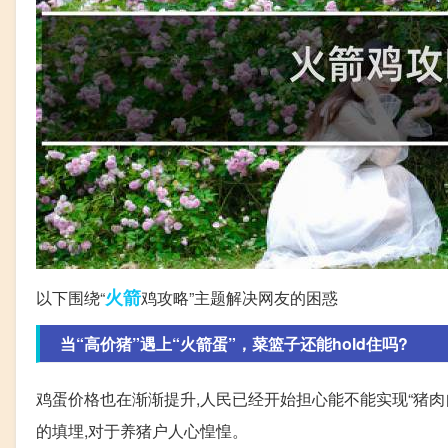
火箭
以下围绕“
鸡攻略”主题解决网友的困惑
当“高价猪”遇上“火箭蛋”，菜篮子还能hold住吗?
鸡蛋价格也在渐渐提升,人民已经开始担心能不能实现“猪肉自
的填埋,对于养猪户人心惶惶。