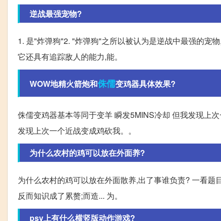
逆战最强宠物?
1. 是"炸弹狗"2. "炸弹狗"之所以被认为是逆战中最强
它还具有追踪敌人的能力,能。
侏儒
WOW地精火箭炮和
变鸡器具体效果?
侏儒变鸡器基本等同于变羊 瞬发5MINS冷却 但我发现上次
发现上次一个近战变成鸡砍我。。
为什么农村的鸡可以放在外面养?
为什么农村的鸡可以放在外面散养,出了事谁负责? 一看题目
反而知识成了累赘;而造... 为。
psv上有什么横竖版动作游戏?