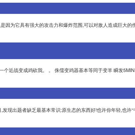
的宠物,是因为它具有强大的攻击力和爆炸范围,可以对敌人造成巨大的
一个近战变成鸡砍我。 。 侏儒变鸡器基本等同于变羊 瞬发5MIN
,发现出题者缺乏最基本常识:原生态的东西好!也许你年轻,也许“书