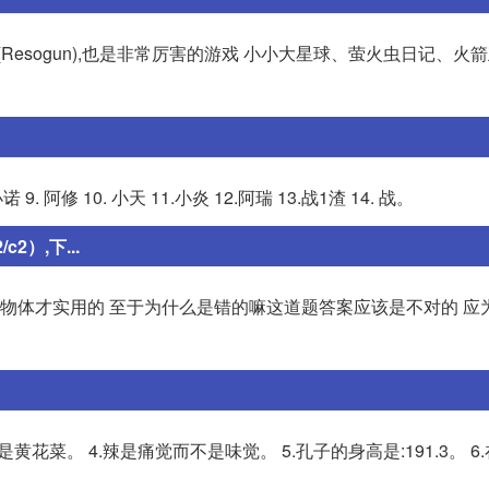
esogun),也是非常厉害的游戏 小小大星球、萤火虫日记、火
 9. 阿修 10. 小天 11.小炎 12.阿瑞 13.战1渣 14. 战。
2）,下...
动物体才实用的 至于为什么是错的嘛这道题答案应该是不对的 应
是黄花菜。 4.辣是痛觉而不是味觉。 5.孔子的身高是:191.3。 