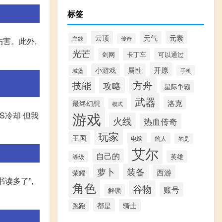
标签
云顶
元素
元气
主线
传奇
伤害。此外,
光芒
剑网
卡丁车
可以通过
开原
小游戏
属性
城堡
手机
方舟
技能
攻略
星际争霸
武器
洛克
最终幻想
模式
游戏
S冷却 但我
火线
热血传奇
玩家
王国
的人
电脑
的是
艾尔
自己的
英雄
等级
萝卜
装备
西游
荣耀
读多了”,
角色
谷物
账号
解锁
都是
骑士
跑跑