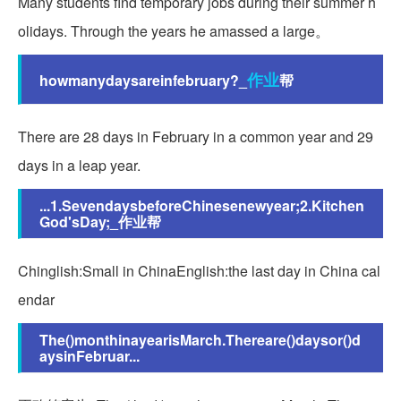
Many students find temporary jobs during their summer h
olidays. Through the years he amassed a large。
作业
howmanydaysareinfebruary?_
帮
There are 28 days in February in a common year and 29
days in a leap year.
...1.SevendaysbeforeChinesenewyear;2.Kitchen
God'sDay;_作业帮
Chinglish:Small in ChinaEnglish:the last day in China cal
endar
The()monthinayearisMarch.Thereare()daysor()d
aysinFebruar...