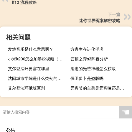
ff12 流程攻略
下一篇
迷你世界冤案解密攻略
相关问题
发烧音乐是什么意思啊？
方舟生存进化俘虏
小米k200怎么加墨粉视频（小米k20）
云顶之弈s3阵容分析
艾尔登法环要塞在哪里
消逝的光芒神器怎么获取
沈阳城市学院是什么类别的学校
保卫萝卜是盗版吗
艾尔登法环俄版区别
元宵节的主菜是元宵嘛还是元宵
原神怎么把鱼放进
☚
公告