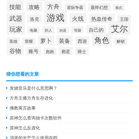
方舟
技能
攻略
最终幻想
星际争霸
模式
游戏
武器
火线
热血传奇
洛克
王国
艾尔
玩家
自己的
的人
等级
电脑
的是
角色
萝卜
装备
西游
英雄
解锁
荣耀
谷物
账号
都是
骑士
跑跑
猜你想看的文章
发烧音乐是什么意思啊？
方舟主播方舟生存进化
佛教寓言故事
原神怎么查询抽卡次数软件
原神怎么反虚化
消逝的光芒怎么使用存档