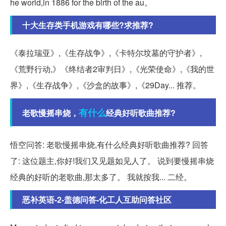
he world,in 1886 for the birth of the au。
十大生存类手机游戏有哪些?求推荐?
《泰拉瑞亚》,《生存战争》,《卡特尔坟墓的守护者》,
《荒野行动,》《终结者2审判日》,《光荣使命》,《我的世
界》,《生存战争》,《沙盒的故事》,《29Day... 推荐。
有什么
老歌慢摇串烧，
经典好听歌曲推荐?
悟空问答: 老歌慢摇串烧,有什么经典好听歌曲推荐? 回答
了: 这位题主,你好!我们又见题如见人了。 说到要慢摇串烧
经典的好听的老歌曲,那太多了。 我就按我... 二经。
恶补英语-2-盖德问答-化工人互助问答社区