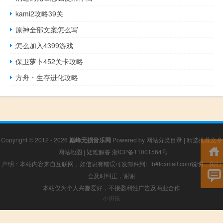
kami2攻略39关
原神全部文案怎么写
怎么加入4399游戏
保卫萝卜452关卡攻略
方舟・生存进化攻略
Copyright © 2012 - 2026
巅峰无损音乐网
Powered by
网站分类目录
|
精选推荐文章
|
网站地图
|
疑难解答
浙ICP备11001564号
声明：本站内容来自互联网，如信息有错误可发邮件到f_fb#foxmail.com说明，我们
会及时纠正，谢谢
本站仅为个人兴趣爱好，不接盈利性广告及商业合作
小男孩