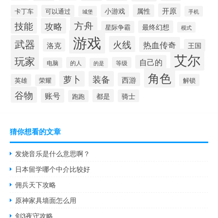
开原
小游戏
属性
卡丁车
可以通过
城堡
手机
方舟
技能
攻略
最终幻想
星际争霸
模式
游戏
武器
火线
热血传奇
洛克
王国
艾尔
玩家
自己的
的人
等级
电脑
的是
角色
萝卜
装备
西游
英雄
解锁
荣耀
谷物
账号
都是
骑士
跑跑
猜你想看的文章
发烧音乐是什么意思啊？
日本留学哪个中介比较好
佣兵天下攻略
原神家具墙面怎么用
剑3夜守攻略