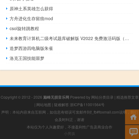
原神土系英雄怎么获得
方舟进化生存留痕mod
csol旋转跳教程
未来教育计算机二级考试题库破解版 V2022 免费激活码版（未来教育计算机二级考试题库破解版 V2022 免费激活码版功能简介）
造梦西游四电脑版朱雀
洛克王国技能噩梦
Copyright © 2012 - 2026
巅峰无损音乐网
Powered by
网站分类目录
|
精选推荐文章
|
网站地图
|
疑难解答
浙ICP备11001564号
声明：本站内容来自互联网，如信息有错误可发邮件到f_fb#foxmail.com说明，我们
会及时纠正，谢谢
本站仅为个人兴趣爱好，不接盈利性广告及商业合作
小男孩