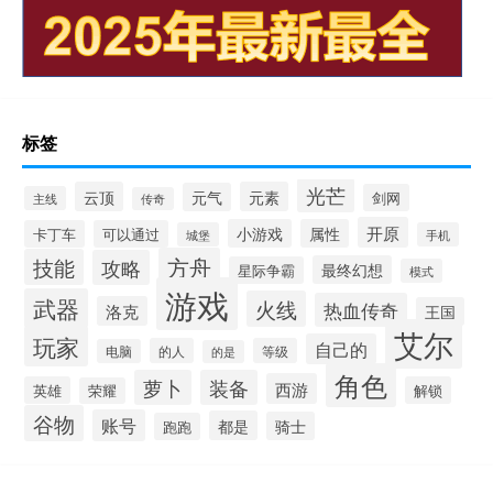
标签
光芒
云顶
元素
元气
剑网
主线
传奇
开原
小游戏
属性
卡丁车
可以通过
城堡
手机
方舟
技能
攻略
最终幻想
星际争霸
模式
游戏
武器
火线
热血传奇
洛克
王国
艾尔
玩家
自己的
的人
等级
电脑
的是
角色
萝卜
装备
西游
英雄
解锁
荣耀
谷物
账号
都是
骑士
跑跑