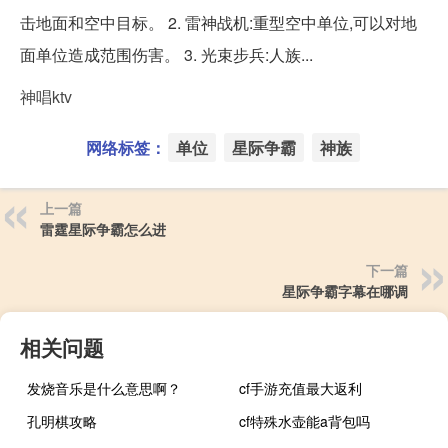
击地面和空中目标。 2. 雷神战机:重型空中单位,可以对地
面单位造成范围伤害。 3. 光束步兵:人族...
神唱ktv
网络标签：
单位
星际争霸
神族
上一篇
雷霆星际争霸怎么进
下一篇
星际争霸字幕在哪调
相关问题
发烧音乐是什么意思啊？
cf手游充值最大返利
孔明棋攻略
cf特殊水壶能a背包吗