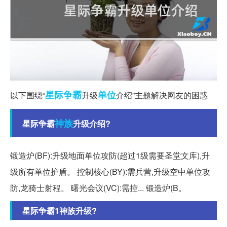
星际争霸
单位
以下围绕“
升级
介绍”主题解决网友的困惑
神族
星际争霸
升级介绍?
锻造炉(BF):升级地面单位攻防(超过1级需要圣堂文库),升
级所有单位护盾。 控制核心(BY):需兵营,升级空中单位攻
防,龙骑士射程。 曙光会议(VC):需控... 锻造炉(B。
星际争霸1神族升级?