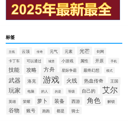
标签
光芒
云顶
元素
元气
剑网
主线
传奇
开原
小游戏
属性
卡丁车
可以通过
城堡
手机
方舟
技能
攻略
最终幻想
星际争霸
模式
游戏
武器
火线
热血传奇
洛克
王国
艾尔
玩家
自己的
的人
等级
电脑
的是
角色
萝卜
装备
西游
英雄
解锁
荣耀
谷物
账号
都是
骑士
跑跑