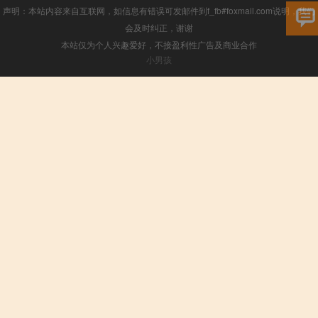
声明：本站内容来自互联网，如信息有错误可发邮件到f_fb#foxmail.com说明，我们
会及时纠正，谢谢
本站仅为个人兴趣爱好，不接盈利性广告及商业合作
小男孩