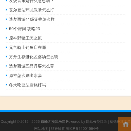
发烧音乐是什么意思啊？
艾尔登法环龙教堂怎么打
造梦西游41级宠物怎么样
50个房间 攻略23
原神野猪王怎么抓
元气骑士钓鱼店在哪
方舟生存进化孟婆汤怎么调
造梦西游五品丹要怎么弄
原神怎么刷出水套
冬天吃巨型雪糕好吗
Copyright © 2012 - 2026
巅峰无损音乐网
Powered by
网站分类目录
|
精选推荐文章
|
网站地图
|
疑难解答
浙ICP备11001564号