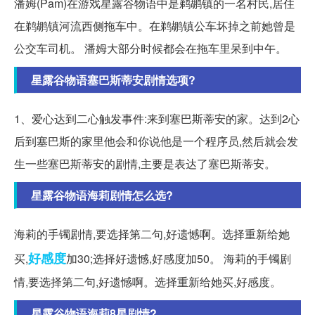
潘姆(Pam)在游戏星露谷物语中是鹈鹕镇的一名村民,居住
在鹈鹕镇河流西侧拖车中。在鹈鹕镇公车坏掉之前她曾是
公交车司机。 潘姆大部分时候都会在拖车里呆到中午。
星露谷物语塞巴斯蒂安剧情选项?
1、爱心达到二心触发事件:来到塞巴斯蒂安的家。达到2心
后到塞巴斯的家里他会和你说他是一个程序员,然后就会发
生一些塞巴斯蒂安的剧情,主要是表达了塞巴斯蒂安。
星露谷物语海莉剧情怎么选?
海莉的手镯剧情,要选择第二句,好遗憾啊。选择重新给她
好感度
买,
加30;选择好遗憾,好感度加50。 海莉的手镯剧
情,要选择第二句,好遗憾啊。选择重新给她买,好感度。
星露谷物语海莉8星剧情?