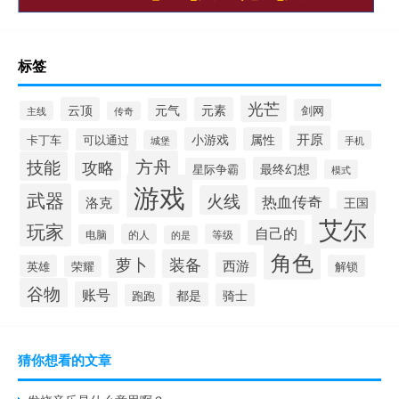
标签
光芒
云顶
元素
元气
剑网
主线
传奇
开原
小游戏
属性
卡丁车
可以通过
城堡
手机
方舟
技能
攻略
最终幻想
星际争霸
模式
游戏
武器
火线
热血传奇
洛克
王国
艾尔
玩家
自己的
的人
等级
电脑
的是
角色
萝卜
装备
西游
英雄
解锁
荣耀
谷物
账号
都是
骑士
跑跑
猜你想看的文章