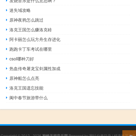
发烧音乐是什么意思啊？
迷失域攻略
原神夜鸦怎么跳过
洛克王国怎么赚洛克砖
阿卡丽怎么玩方舟生存进化
跑跑卡丁车考试在哪里
csol哪种刀好
热血传奇屠龙宝剑属性加成
原神船怎么点亮
洛克王国遗忘技能
阆中春节旅游带什么
Copyright © 2012 - 2026
巅峰无损音乐网
Powered by
网站分类目录
|
精选推荐文章