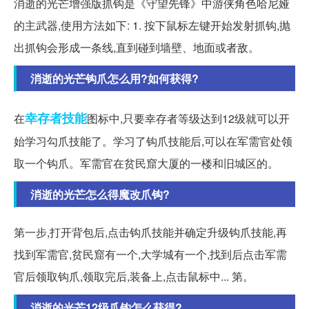
消逝的光芒增强版抓钩是《守望先锋》中游侠角色哈尼娅
的主武器,使用方法如下: 1. 按下鼠标左键开始发射抓钩,抛
出抓钩会形成一条线,直到碰到墙壁、地面或者敌。
消逝的光芒钩爪怎么用?如何获得?
幸存者
技能
在
图标中,只要幸存者等级达到12级就可以开
始学习勾爪技能了。学习了钩爪技能后,可以在军需官处领
取一个钩爪。军需官在贫民窟大厦的一楼和旧城区的。
消逝的光芒怎么得魔改爪钩?
第一步,打开背包后,点击钩爪技能并确定升级钩爪技能,再
找到军需官,贫民窟有一个,大学城有一个,找到后点击军需
官后领取钩爪,领取完后,装备上,点击鼠标中... 第。
消逝的光芒12级爪钩怎么获得?