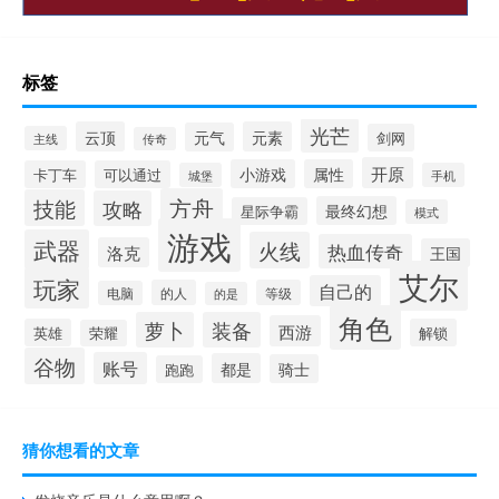
标签
光芒
云顶
元素
元气
剑网
主线
传奇
开原
小游戏
属性
卡丁车
可以通过
城堡
手机
方舟
技能
攻略
最终幻想
星际争霸
模式
游戏
武器
火线
热血传奇
洛克
王国
艾尔
玩家
自己的
的人
等级
电脑
的是
角色
萝卜
装备
西游
英雄
解锁
荣耀
谷物
账号
都是
骑士
跑跑
猜你想看的文章