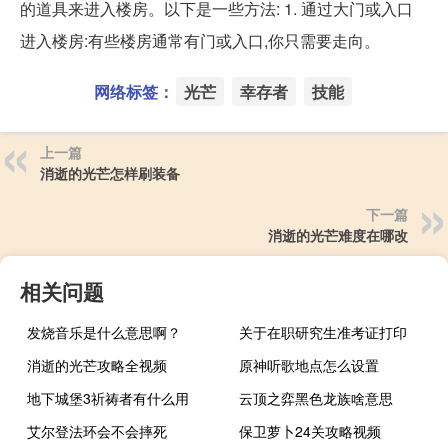
的道具来进入楼房。以下是一些方法: 1. 通过大门或入口
进入楼房:有些楼房通常有门或入口,你只需要走向。
网络标签：
光芒
幸存者
技能
上一篇
消逝的光芒怎样刷装备
下一篇
消逝的光芒难度在哪改
相关问题
发烧音乐是什么意思啊？
关于在职研究生准考证打印
消逝的光芒攻略全视频
原神听歌地点怎么设置
地下城堡3祈祷者有什么用
云顶之弈黑色龙族啥意思
艾尔登法环会不会摔死
保卫萝卜24关攻略视频