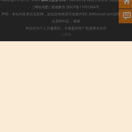
|
网站地图
|
疑难解答
浙ICP备11001564号
声明：本站内容来自互联网，如信息有错误可发邮件到f_fb#foxmail.com说明，我们
会及时纠正，谢谢
本站仅为个人兴趣爱好，不接盈利性广告及商业合作
小男孩