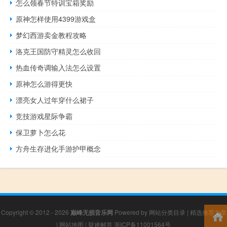
怎么领春节特训宝箱奖励
原神怎样使用4399游戏盒
梦幻西游卖金教程攻略
洛克王国防守精灵怎么收回
热血传奇调输入法怎么设置
原神怎么游得更快
漂亮女人过年穿什么裙子
竞技游戏星际争霸
保卫萝卜怎么花
方舟生存进化手游护甲概念
Copyright © 2012 - 2026
巅峰无损音乐网
Powered by
网站分类目录
|
精选推荐文章
|
网站地图
|
疑难解答
浙ICP备11001564号