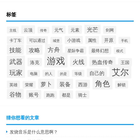
标签
光芒
云顶
元素
元气
剑网
主线
传奇
开原
小游戏
属性
卡丁车
可以通过
城堡
手机
方舟
技能
攻略
最终幻想
星际争霸
模式
游戏
武器
火线
热血传奇
洛克
王国
艾尔
玩家
自己的
的人
等级
电脑
的是
角色
萝卜
装备
西游
英雄
解锁
荣耀
谷物
账号
都是
骑士
跑跑
猜你想看的文章
发烧音乐是什么意思啊？