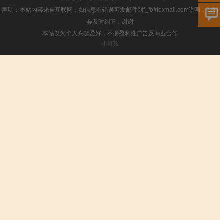
声明：本站内容来自互联网，如信息有错误可发邮件到f_fb#foxmail.com说明，我们
会及时纠正，谢谢
本站仅为个人兴趣爱好，不接盈利性广告及商业合作
小男孩