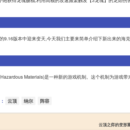
,让小炮获得龙魂赐福,利用高额的攻速频繁触发【3龙魂】的龙焰伤
的9.16版本中迎来变天,今天我们主要来简单介绍下新出来的海
科技(Hazardous Materials)是一种新的游戏机制。这个机制为游
：
云顶
纳尔
阵容
云顶之弈的变形