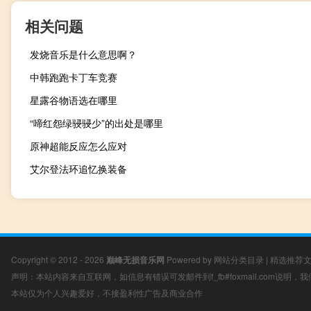
相关问题
发烧音乐是什么意思啊？
中韩跑跑卡丁车竞赛
星露谷物语选在哪里
“啼红怨绿骎骎少”的出处是哪里
原神超能反应怎么应对
艾尔登法环追忆换装备
Copyright © 2012 - 2026
巅峰无损音乐网
Powered by
网站分类目录
|
精选推荐
声明：本站内容来自互联网，如信息有错误可发邮件到f_fb#foxmail.com说明
本站仅为个人兴趣爱好，不接盈利性广告及商业合作