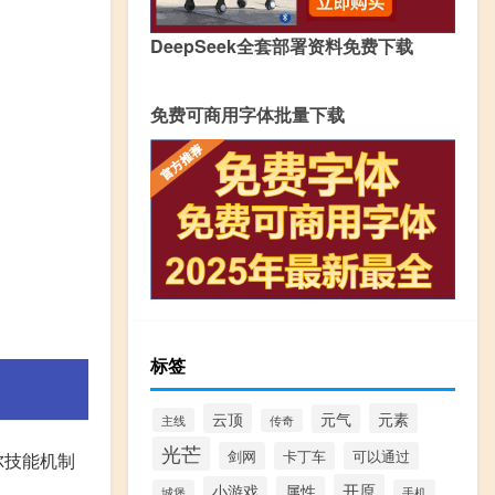
DeepSeek全套部署资料免费下载
免费可商用字体批量下载
标签
云顶
元素
元气
主线
传奇
光芒
剑网
卡丁车
可以通过
尔技能机制
开原
小游戏
属性
城堡
手机