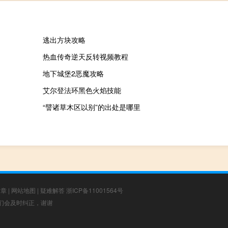
逃出方块攻略
热血传奇逆天反转视频教程
地下城堡2恶魔攻略
艾尔登法环黑色火焰技能
“譬诸草木区以别”的出处是哪里
文章
|
网站地图
|
疑难解答
浙ICP备11001564号
，我们会及时纠正，谢谢