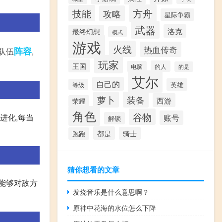
方舟
技能
攻略
星际争霸
武器
洛克
最终幻想
模式
游戏
火线
热血传奇
阵容
队伍
,
玩家
王国
的人
电脑
的是
艾尔
自己的
英雄
等级
萝卜
装备
西游
荣耀
角色
谷物
进化,每当
账号
解锁
都是
骑士
跑跑
猜你想看的文章
能够对敌方
发烧音乐是什么意思啊？
原神中花海的水位怎么下降