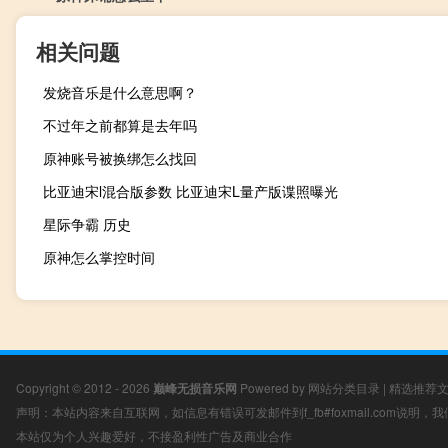
相关问题
发烧音乐是什么意思啊？
不过年之前都算是去年吗
原神账号被换绑怎么找回
比亚迪宋l混合版参数 比亚迪宋L量产版谍照曝光
星际争霸 历史
原神怎么掌控时间
Copyright © 2012 - 2026
巅峰无损音乐网
Powered by
网站分类目录
|
精选推荐
声明：本站内容来自互联网，如信息有错误可发邮件到f_fb#foxmail.com说明
本站仅为个人兴趣爱好，不接盈利性广告及商业合作