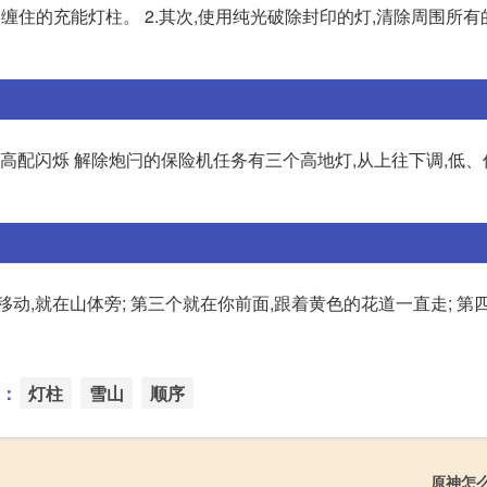
条缠住的充能灯柱。 2.其次,使用纯光破除封印的灯,清除周围所
桩,高配闪烁 解除炮闩的保险机任务有三个高地灯,从上往下调,低、
动,就在山体旁; 第三个就在你前面,跟着黄色的花道一直走; 第
：
灯柱
雪山
顺序
原神怎