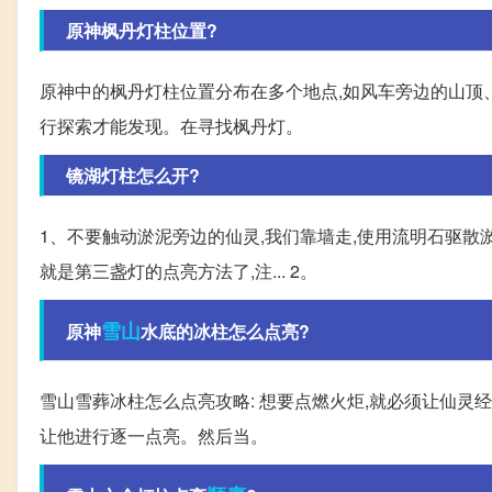
原神枫丹灯柱位置?
原神中的枫丹灯柱位置分布在多个地点,如风车旁边的山顶
行探索才能发现。在寻找枫丹灯。
镜湖灯柱怎么开?
1、不要触动淤泥旁边的仙灵,我们靠墙走,使用流明石驱散淤
就是第三盏灯的点亮方法了,注... 2。
雪山
原神
水底的冰柱怎么点亮?
雪山雪葬冰柱怎么点亮攻略: 想要点燃火炬,就必须让仙灵
让他进行逐一点亮。然后当。