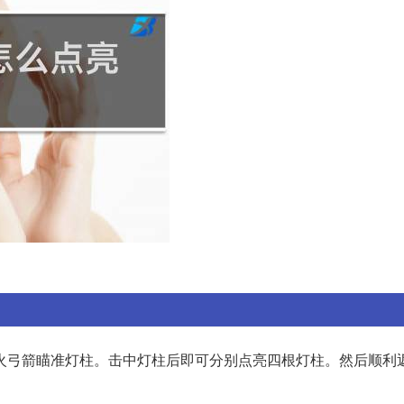
火弓箭瞄准灯柱。击中灯柱后即可分别点亮四根灯柱。然后顺利返