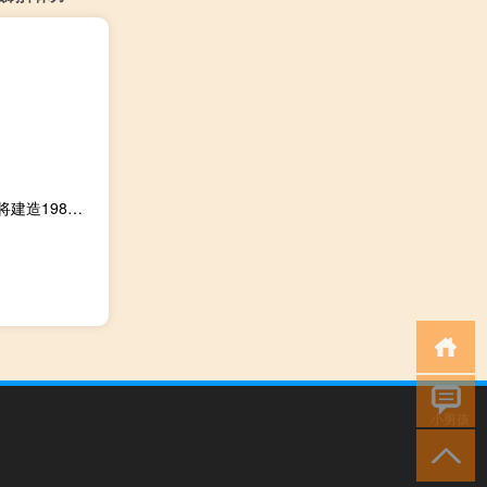
卫星通信公司Telesat：已与MDA公司签署15.6亿美元合同 将建造198颗卫星
小男孩