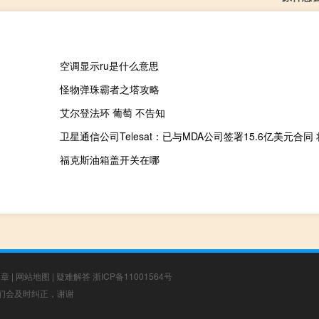
空调显示ru是什么意思
怪物弹珠霸者之塔攻略
艾尔登法环 葡萄 不告知
福克斯油箱盖开关在哪
文章
|
网站地图
|
疑难解答
浙ICP备11001564号
，我们会及时纠正，谢谢