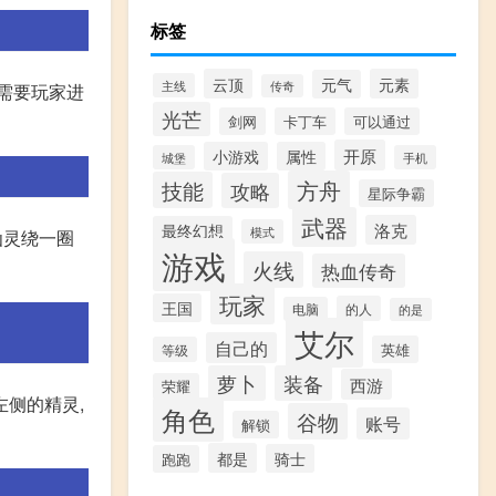
标签
云顶
元素
元气
主线
传奇
需要玩家进
光芒
剑网
卡丁车
可以通过
开原
小游戏
属性
城堡
手机
方舟
技能
攻略
星际争霸
武器
洛克
最终幻想
模式
仙灵绕一圈
游戏
火线
热血传奇
玩家
王国
的人
电脑
的是
艾尔
自己的
英雄
等级
萝卜
装备
西游
荣耀
左侧的精灵,
角色
谷物
账号
解锁
都是
骑士
跑跑