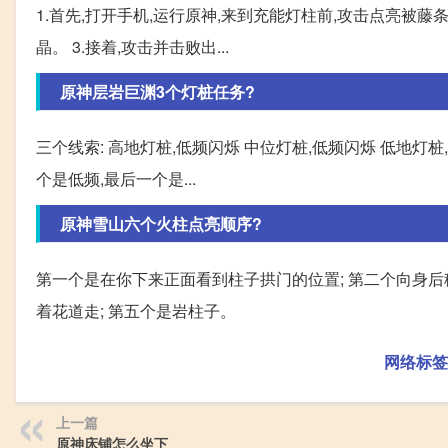
1.首先,打开手机,运行原神,来到充能灯柱前,攻击点亮被藤
晶。 3.接着,攻击并击败出...
原神层岩巨渊3个灯桩任务?
三个线索: 高地灯桩,低频闪烁 中位灯桩,低频闪烁 低地灯
个是低频,最后一个是...
原神雪山六个火柱点亮顺序?
第一个是在你下来正面看到柱子拱门的位置; 第二个向身后移
着花道走; 第五个是岩柱子。
网络标签
上一篇
原神床铺怎么坐下