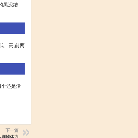
有的黑泥结
低、高,前两
四个还是沿
下一篇
么刷掉体力