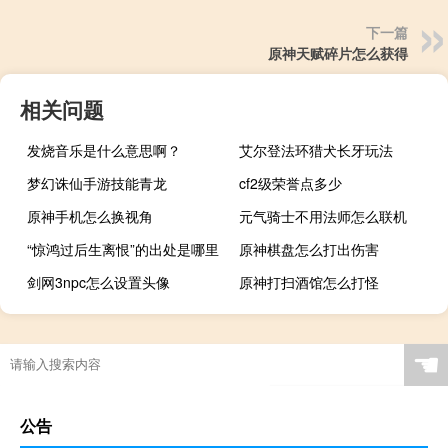
下一篇
原神天赋碎片怎么获得
相关问题
发烧音乐是什么意思啊？
艾尔登法环猎犬长牙玩法
梦幻诛仙手游技能青龙
cf2级荣誉点多少
原神手机怎么换视角
元气骑士不用法师怎么联机
“惊鸿过后生离恨”的出处是哪里
原神棋盘怎么打出伤害
剑网3npc怎么设置头像
原神打扫酒馆怎么打怪
蔡文姬的几种出装顺序
☚
公告