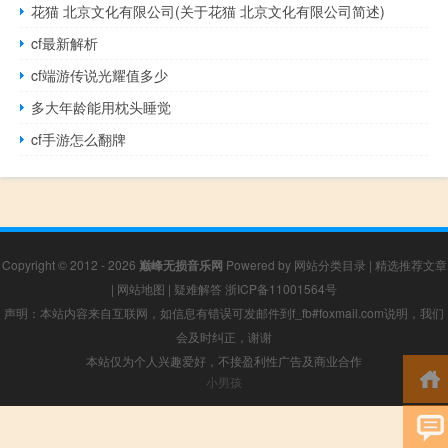
花猫 北京文化有限公司(关于花猫 北京文化有限公司简述)
cf最新解析
cf端游传说光耀值多少
多大年龄能用枕头睡觉
cf手游怎么翻牌
Copyright © 2012 - 2026
巅峰无损音乐网
Powered by
网站分类目录
|
精选推荐文章
|
网站地图
|
疑难解答
浙ICP备11001564号
声明：本站内容来自互联网，如信息有错误可发邮件到f_fb#foxmail.com说明，我们
会及时纠正，谢谢
本站仅为个人兴趣爱好，不接盈利性广告及商业合作
小男孩