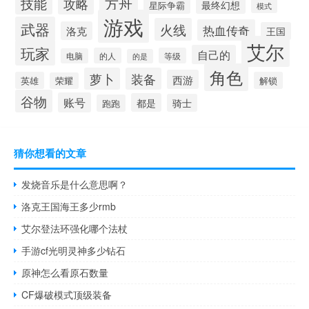
方舟
技能
攻略
最终幻想
星际争霸
模式
游戏
武器
火线
热血传奇
洛克
王国
艾尔
玩家
自己的
的人
等级
电脑
的是
角色
萝卜
装备
西游
英雄
解锁
荣耀
谷物
账号
都是
骑士
跑跑
猜你想看的文章
发烧音乐是什么意思啊？
洛克王国海王多少rmb
艾尔登法环强化哪个法杖
手游cf光明灵神多少钻石
原神怎么看原石数量
CF爆破模式顶级装备