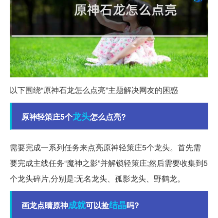
以下围绕“原神石龙怎么点亮”主题解决网友的困惑
龙头
原神轻策庄5个
怎么点亮?
需要完成一系列任务来点亮原神轻策庄5个龙头。首先需
要完成主线任务“魔神之影”并解锁轻策庄;然后需要收集到5
个龙头碎片,分别是:无名龙头、孤影龙头、野鹤龙。
成就
结晶
画龙点睛原神
可以捡
吗?