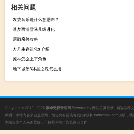
相关问题
发烧音乐是什么意思啊？
造梦西游雪马几级进化
屠戮魔兽攻略
方舟生存进化s 介绍
原神怎么上下角色
地下城堡3冰晶之魂怎么用
Copyright © 2012 - 2026
巅峰无损音乐网
Powered by
网站分类目录
|
精选推荐
声明：本站内容来自互联网，如信息有错误可发邮件到f_fb#foxmail.com说明
本站仅为个人兴趣爱好，不接盈利性广告及商业合作