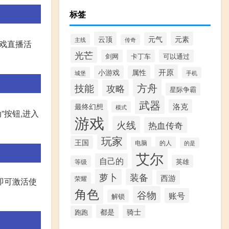
标签
云顶
元素
元气
主线
传奇
戏直播活
光芒
剑网
卡丁车
可以通过
开原
小游戏
属性
城堡
手机
方舟
技能
攻略
星际争霸
武器
洛克
最终幻想
模式
”按钮,进入
游戏
火线
热血传奇
玩家
王国
的人
电脑
的是
艾尔
自己的
英雄
等级
萝卜
装备
西游
荣耀
即可激活使
角色
谷物
账号
解锁
都是
骑士
跑跑