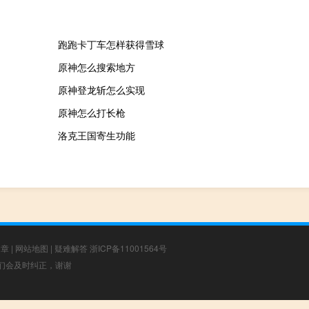
跑跑卡丁车怎样获得雪球
原神怎么搜索地方
原神登龙斩怎么实现
原神怎么打长枪
洛克王国寄生功能
文章
|
网站地图
|
疑难解答
浙ICP备11001564号
，我们会及时纠正，谢谢