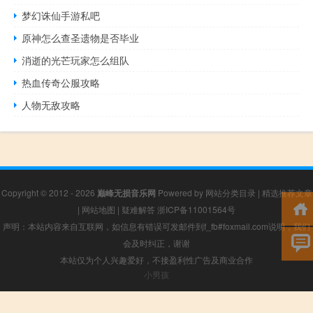
梦幻诛仙手游私吧
原神怎么查圣遗物是否毕业
消逝的光芒玩家怎么组队
热血传奇公服攻略
人物无敌攻略
Copyright © 2012 - 2026
巅峰无损音乐网
Powered by
网站分类目录
|
精选推荐文章
|
网站地图
|
疑难解答
浙ICP备11001564号
声明：本站内容来自互联网，如信息有错误可发邮件到f_fb#foxmail.com说明，我们
会及时纠正，谢谢
本站仅为个人兴趣爱好，不接盈利性广告及商业合作
小男孩