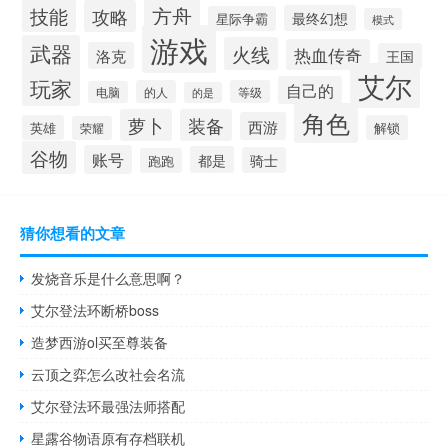
方舟
技能
攻略
最终幻想
星际争霸
模式
游戏
武器
火线
热血传奇
洛克
王国
艾尔
玩家
自己的
的人
等级
电脑
的是
角色
萝卜
装备
西游
英雄
解锁
荣耀
谷物
账号
都是
骑士
跑跑
猜你想看的文章
发烧音乐是什么意思啊？
艾尔登法环断桥boss
造梦西游ol买至尊装备
云顶之弈怎么改社会名流
艾尔登法环最强法师搭配
星露谷物语原有存档联机