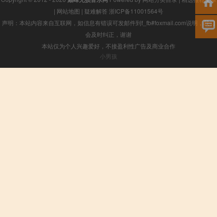
|
网站地图
|
疑难解答
浙ICP备11001564号
声明：本站内容来自互联网，如信息有错误可发邮件到f_fb#foxmail.com说明，我们
会及时纠正，谢谢
本站仅为个人兴趣爱好，不接盈利性广告及商业合作
小男孩