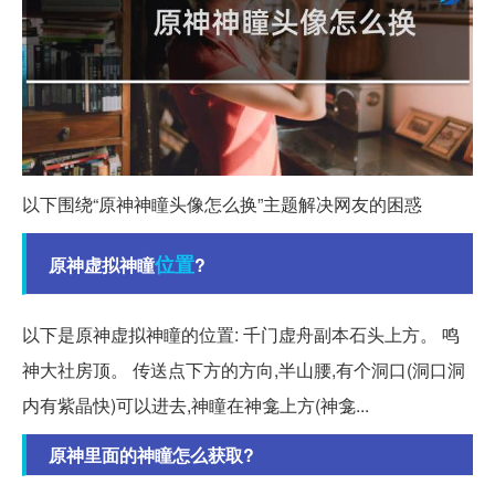
以下围绕“原神神瞳头像怎么换”主题解决网友的困惑
位置
原神虚拟神瞳
?
以下是原神虚拟神瞳的位置: 千门虚舟副本石头上方。 鸣
神大社房顶。 传送点下方的方向,半山腰,有个洞口(洞口洞
内有紫晶快)可以进去,神瞳在神龛上方(神龛...
原神里面的神瞳怎么获取?