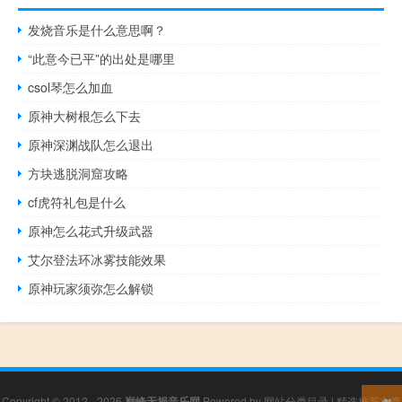
发烧音乐是什么意思啊？
“此意今已平”的出处是哪里
csol琴怎么加血
原神大树根怎么下去
原神深渊战队怎么退出
方块逃脱洞窟攻略
cf虎符礼包是什么
原神怎么花式升级武器
艾尔登法环冰雾技能效果
原神玩家须弥怎么解锁
Copyright © 2012 - 2026
巅峰无损音乐网
Powered by
网站分类目录
|
精选推荐文章