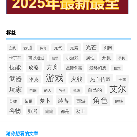
标签
光芒
云顶
元素
元气
剑网
主线
传奇
开原
小游戏
属性
卡丁车
可以通过
城堡
手机
方舟
技能
攻略
最终幻想
星际争霸
模式
游戏
武器
火线
热血传奇
洛克
王国
艾尔
玩家
自己的
的人
等级
电脑
的是
角色
萝卜
装备
西游
英雄
解锁
荣耀
谷物
账号
都是
骑士
跑跑
猜你想看的文章