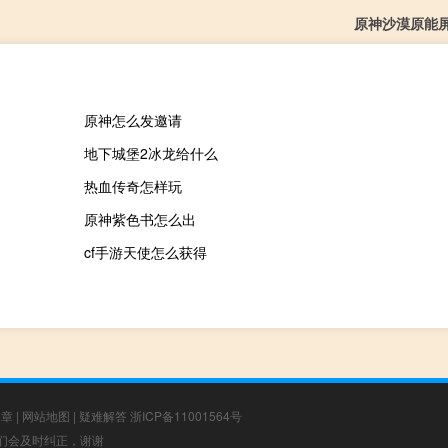
原神沙漠原能
原神怎么发邀请
地下城堡2冰龙给什么
热血传奇怎样玩
原神紫色书怎么出
cf手游天使怎么获得
文章
|
网站地图
|
疑难解答
浙ICP备11001564号
，我们会及时纠正，谢谢