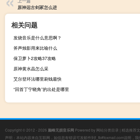
上一篇
原神远古剑冢怎么进
相关问题
发烧音乐是什么意思啊？
斧声烛影用来比喻什么
保卫萝卜2攻略37攻略
原神黄水晶怎么采
艾尔登环法哪里刷钱最快
“回首丁宁晓角”的出处是哪里
Copyright © 2012 - 2026
巅峰无损音乐网
Powered by
网站分类目录
|
精选推荐
声明：本站内容来自互联网，如信息有错误可发邮件到f_fb#foxmail.com说明