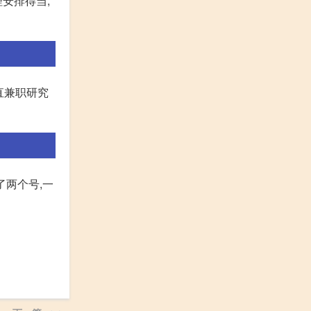
安排得当,
直兼职研究
了两个号,一