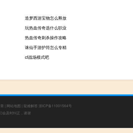
造梦西游宝物怎么释放
玩热血传奇选什么职业
热血传奇刺杀操作攻略
诛仙手游护符怎么专精
cf战场模式吧
文章
|
网站地图
|
疑难解答
浙ICP备11001564号
，我们会及时纠正，谢谢