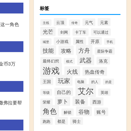
标签
云顶
元素
元气
主线
传奇
女这一角色
光芒
剑网
卡丁车
可以通过
开原
小游戏
属性
城堡
手机
方舟
技能
攻略
星际争霸
武器
洛克
最终幻想
模式
局金币3万
游戏
火线
热血传奇
玩家
王国
的人
电脑
的是
艾尔
自己的
英雄
等级
萝卜
装备
西游
,撒弗拉要帮
荣耀
角色
谷物
账号
解锁
都是
骑士
跑跑