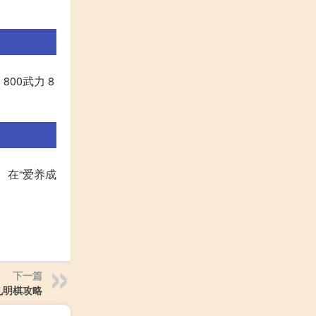
800武力 8
 在“爱养成
下一篇
孔明棋攻略