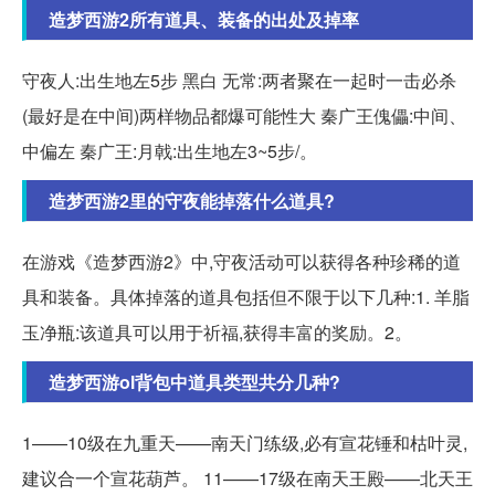
造梦西游2所有道具、装备的出处及掉率
守夜人:出生地左5步 黑白 无常:两者聚在一起时一击必杀
(最好是在中间)两样物品都爆可能性大 秦广王傀儡:中间、
中偏左 秦广王:月戟:出生地左3~5步/。
造梦西游2里的守夜能掉落什么道具?
在游戏《造梦西游2》中,守夜活动可以获得各种珍稀的道
具和装备。具体掉落的道具包括但不限于以下几种:1. 羊脂
玉净瓶:该道具可以用于祈福,获得丰富的奖励。2。
造梦西游ol背包中道具类型共分几种?
1——10级在九重天——南天门练级,必有宣花锤和枯叶灵,
建议合一个宣花葫芦。 11——17级在南天王殿——北天王