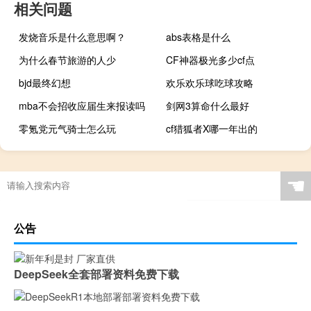
相关问题
发烧音乐是什么意思啊？
abs表格是什么
为什么春节旅游的人少
CF神器极光多少cf点
bjd最终幻想
欢乐欢乐球吃球攻略
mba不会招收应届生来报读吗
剑网3算命什么最好
零氪党元气骑士怎么玩
cf猎狐者X哪一年出的
跑跑卡丁车弯道第七关攻略
☚
公告
DeepSeek全套部署资料免费下载