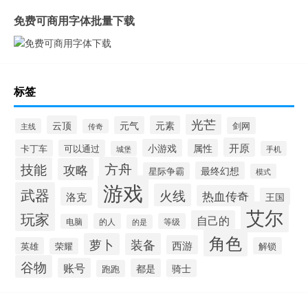
免费可商用字体批量下载
标签
光芒
云顶
元素
元气
剑网
主线
传奇
开原
小游戏
属性
卡丁车
可以通过
城堡
手机
方舟
技能
攻略
最终幻想
星际争霸
模式
游戏
武器
火线
热血传奇
洛克
王国
艾尔
玩家
自己的
的人
等级
电脑
的是
角色
萝卜
装备
西游
英雄
解锁
荣耀
谷物
账号
都是
骑士
跑跑