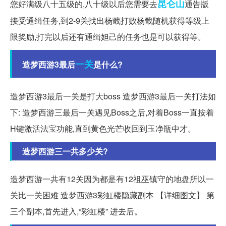
昆仑山
您好满级八十五级的,八十级以后您需要去
通告版
接受通缉任务,到2-9关找出杨戬打败杨戬随机获得等级上
限奖励,打完以后还有通缉妲己的任务也是可以获得等。
一关
造梦西游3最后
是什么?
造梦西游3最后一关是打大boss 造梦西游3最后一关打法如
下: 造梦西游三最后一关遇见Boss之后,对着Boss一直按着
H键激活法宝功能,直到黄色光芒收回到玉净瓶中才。
造梦西游三一共多少关?
造梦西游一共有12关因为都是有12祖巫镇守的地盘所以一
关比一关困难 造梦西游3彩虹楼隐藏副本 【详细图文】 第
三个副本,首先进入,“彩虹楼” 进去后。