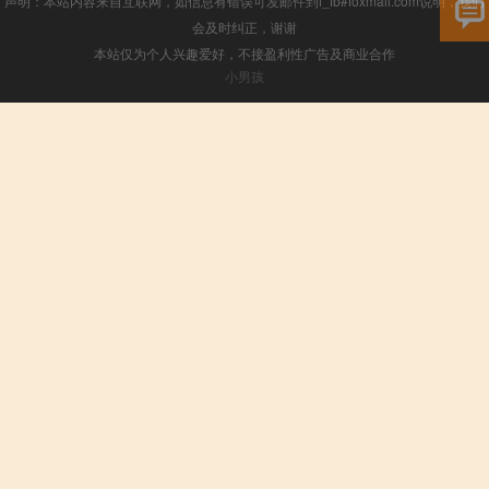
声明：本站内容来自互联网，如信息有错误可发邮件到f_fb#foxmail.com说明，我们
会及时纠正，谢谢
本站仅为个人兴趣爱好，不接盈利性广告及商业合作
小男孩