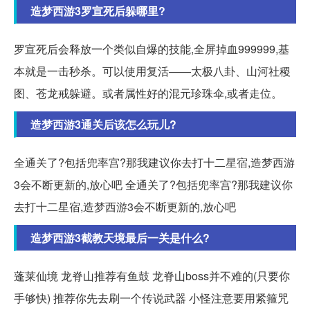
造梦西游3罗宣死后躲哪里?
罗宣死后会释放一个类似自爆的技能,全屏掉血999999,基
本就是一击秒杀。可以使用复活——太极八卦、山河社稷
图、苍龙戒躲避。或者属性好的混元珍珠伞,或者走位。
造梦西游3通关后该怎么玩儿?
全通关了?包括兜率宫?那我建议你去打十二星宿,造梦西游
3会不断更新的,放心吧 全通关了?包括兜率宫?那我建议你
去打十二星宿,造梦西游3会不断更新的,放心吧
造梦西游3截教天境最后一关是什么?
蓬莱仙境 龙脊山推荐有鱼鼓 龙脊山boss并不难的(只要你
手够快) 推荐你先去刷一个传说武器 小怪注意要用紧箍咒