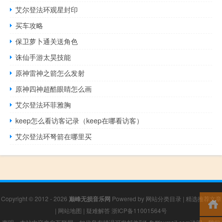
艾尔登法环观星封印
买车攻略
保卫萝卜通关送角色
诛仙手游太昊技能
原神雷神之箭怎么发射
原神四神超酷眼睛怎么画
艾尔登法环菲雅胸
keep怎么看访客记录（keep在哪看访客）
艾尔登法环弩箭在哪里买
Copyright © 2012 - 2026
巅峰无损音乐网
Powered by
网站分类目录
|
精选推荐文章
|
网站地图
|
疑难解答
浙ICP备11001564号