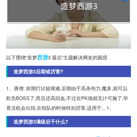
西游
以下围绕“造梦
3 最后”主题解决网友的困惑
造梦西游3后期谁厉害?
1、唐僧: 前期打比较艰难,后期由于高杀伤力,魔多,就可以
欺负BOSS了,而且还高回血,不过在PK场就无计可施了,毕
竟没机会出招,在组队的时候特别厉害,适用于... 1。
造梦西游3满级后干什么?