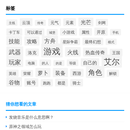
标签
光芒
云顶
元素
元气
剑网
主线
传奇
开原
小游戏
属性
卡丁车
可以通过
城堡
手机
方舟
技能
攻略
最终幻想
星际争霸
模式
游戏
武器
火线
热血传奇
洛克
王国
艾尔
玩家
自己的
的人
等级
电脑
的是
角色
萝卜
装备
西游
英雄
解锁
荣耀
谷物
账号
都是
骑士
跑跑
猜你想看的文章
发烧音乐是什么意思啊？
原神之领域怎么玩