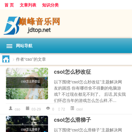
首 页
文章列表
知识分类
网站导航
>
作者“cso”的文章
csol怎么秒改征
以下围绕“csol怎么秒改征”主题解决网
友的困惑 你有哪些舍不得删的电脑游
戏? 不过现在都见不到了。 后话,其实我
们怀恋当年的游戏怎么怎么样,不...
cso
03-29
0
72
csol
csol怎么滑梯子
以下围绕“csol怎么滑梯子”主题解决网