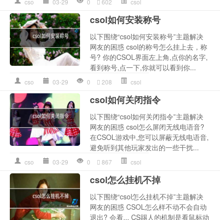
cso
03-29
0
602
csol
csol如何安装称号
以下围绕“csol如何安装称号”主题解决
网友的困惑 csol的称号怎么挂上去，称
号? 你的CSOL界面左上角,点你的名字,
看到称号,点一下,你就可以看到你...
cso
03-29
0
208
csol
csol如何关闭指令
以下围绕“csol如何关闭指令”主题解决
网友的困惑 csol怎么屏闭无线电语音?
在CSOL游戏中,您可以屏蔽无线电语音,
避免听到其他玩家发出的一些干扰...
cso
03-29
0
867
csol
csol怎么挂机不掉
以下围绕“csol怎么挂机不掉”主题解决
网友的困惑 CSOL怎么样不动不会自动
退出? 会看... CS踢人的机制是看鼠标动