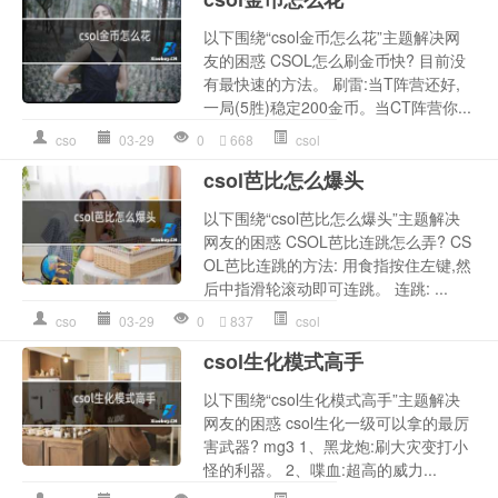
以下围绕“csol金币怎么花”主题解决网
友的困惑 CSOL怎么刷金币快? 目前没
有最快速的方法。 刷雷:当T阵营还好,
一局(5胜)稳定200金币。当CT阵营你...
cso
03-29
0
668
csol
csol芭比怎么爆头
以下围绕“csol芭比怎么爆头”主题解决
网友的困惑 CSOL芭比连跳怎么弄? CS
OL芭比连跳的方法: 用食指按住左键,然
后中指滑轮滚动即可连跳。 连跳: ...
cso
03-29
0
837
csol
csol生化模式高手
以下围绕“csol生化模式高手”主题解决
网友的困惑 csol生化一级可以拿的最厉
害武器? mg3 1、黑龙炮:刷大灾变打小
怪的利器。 2、喋血:超高的威力...