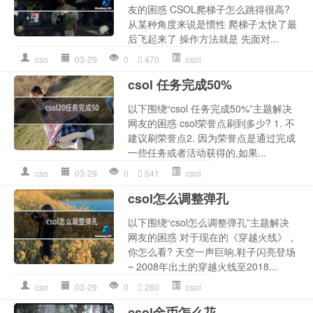
友的困惑 CSOL爬梯子怎么跳得很高?
从某种角度来说是惯性 爬梯子太快了最
后飞起来了 操作方法就是 先面对...
cso
03-29
0
470
csol
csol 任务完成50%
以下围绕“csol 任务完成50%”主题解决
网友的困惑 csol荣誉点刷到多少? 1. 不
建议刷荣誉点2. 因为荣誉点是通过完成
一些任务或者活动获得的,如果...
cso
03-29
0
541
csol
csol怎么调整弹孔
以下围绕“csol怎么调整弹孔”主题解决
网友的困惑 对于现在的《穿越火线》，
你怎么看? 天空一声巨响,鞋子闪亮登场
~ 2008年出土的穿越火线至2018...
cso
03-29
0
260
csol
csol金币怎么花