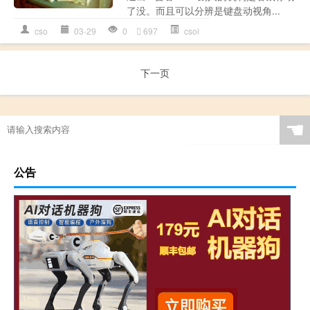
了没。而且可以分辨是键盘动视角...
cso
03-29
0
697
csol
下一页
☚
公告