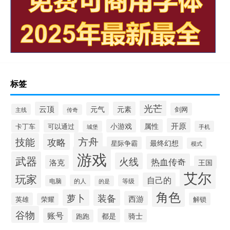
标签
光芒
云顶
元素
元气
剑网
主线
传奇
开原
小游戏
属性
卡丁车
可以通过
城堡
手机
方舟
技能
攻略
最终幻想
星际争霸
模式
游戏
武器
火线
热血传奇
洛克
王国
艾尔
玩家
自己的
的人
等级
电脑
的是
角色
萝卜
装备
西游
英雄
解锁
荣耀
谷物
账号
都是
骑士
跑跑