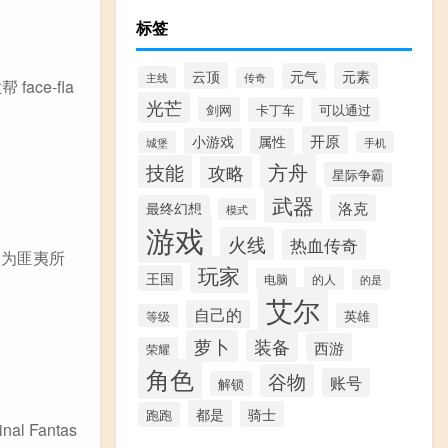
标签
云顶
元素
元气
主线
传奇
ce-fla
光芒
剑网
卡丁车
可以通过
开原
小游戏
属性
城堡
手机
方舟
技能
攻略
星际争霸
武器
洛克
最终幻想
模式
游戏
火线
热血传奇
最为匪夷所
玩家
王国
的人
电脑
的是
艾尔
自己的
英雄
等级
萝卜
装备
西游
荣耀
角色
谷物
账号
解锁
都是
骑士
跑跑
 Fantas