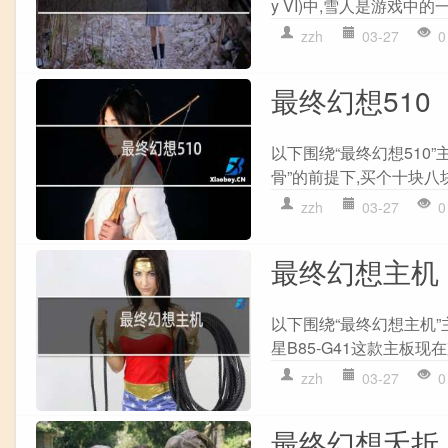
y VI)中,雪人是游戏中的
zzh
03-27
0
最终幻想510
以下围绕“最终幻想510”
骨”的前提下,买个十块八块
zzh
03-27
0
最终幻想主机
以下围绕“最终幻想主机”
星B85-G41这款主板现在
zzh
03-27
0
最终幻想夭折