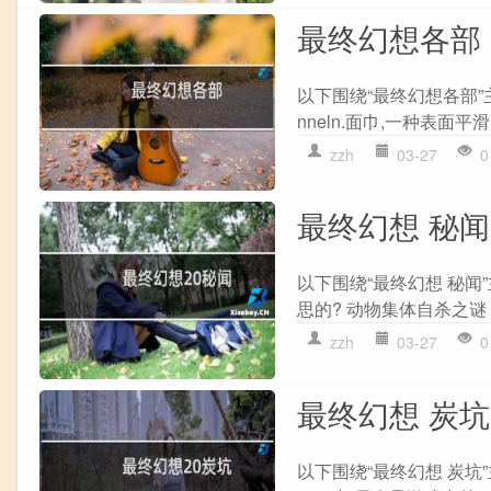
最终幻想各部
以下围绕“最终幻想各部”主
nneln.面巾,一种表面平滑的羊毛
zzh
03-27
0
最终幻想 秘闻
以下围绕“最终幻想 秘
思的? 动物集体自杀之谜 
zzh
03-27
0
最终幻想 炭坑
以下围绕“最终幻想 炭坑”主