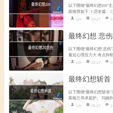
以下围绕“最终幻想zin
面推荐如下: 1.历史篇. 
zzh
03-27
0
最终幻想 悲伤
以下围绕“最终幻想 悲伤
最近心理压力大 有点抑郁~
zzh
03-27
0
最终幻想斩首
以下围绕“最终幻想斩首”
英格兰寻求庇护。 玛丽到
zzh
03-27
0