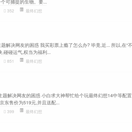
一个可捕捉的生物。要...
352
最终幻想
主题解决网友的困惑 我买彩票上瘾了怎么办? 毕竟,近... 所以,在“
,碰碰运气,权当为福利...
851
最终幻想
主题解决网友的困惑 小白求大神帮忙给个玩最终幻想14中等配置
京东售价为519元,并且送配...
399
最终幻想