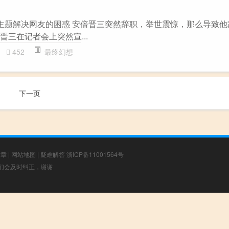
”主题解决网友的困惑 安倍晋三突然辞职，举世震惊，那么导致
晋三在记者会上突然宣...
452
最终幻想
下一页
文章
|
网站地图
|
疑难解答
浙ICP备11001564号
，我们会及时纠正，谢谢