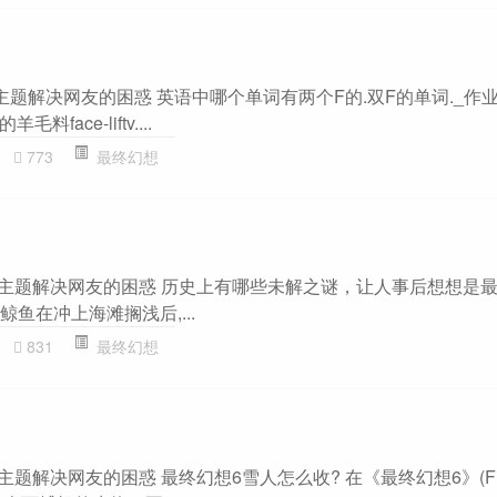
题解决网友的困惑 英语中哪个单词有两个F的.双F的单词._作业帮 fa
料face-liftv....
773
最终幻想
闻”主题解决网友的困惑 历史上有哪些未解之谜，让人事后想想是
鲸鱼在冲上海滩搁浅后,...
831
最终幻想
题解决网友的困惑 最终幻想6雪人怎么收? 在《最终幻想6》(Final