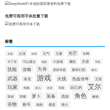
免费可商用字体批量下载
标签
光芒
云顶
元素
元气
剑网
主线
传奇
开原
小游戏
属性
卡丁车
可以通过
城堡
手机
方舟
技能
攻略
最终幻想
星际争霸
模式
游戏
武器
火线
热血传奇
洛克
王国
艾尔
玩家
自己的
的人
等级
电脑
的是
角色
萝卜
装备
西游
英雄
解锁
荣耀
谷物
账号
都是
骑士
跑跑