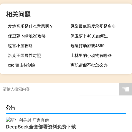
相关问题
发烧音乐是什么意思啊？
凤梨最低温度承受是多少
保卫萝卜绿地22攻略
保卫萝卜40关如何过
谎言小屋攻略
危险打劫游戏4399
洛克王国属性对照
山林里的小动物有哪些
csol狙击控制台
离职请假不批怎么办
csol鼠标左键怎么用
☚
公告
DeepSeek全套部署资料免费下载