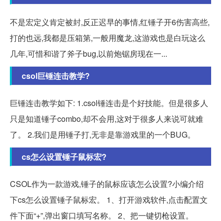
不是宏定义肯定被封,反正迟早的事情,红锤子开6伤害高些,
打的也远,我都是压箱第,一般用魔龙,这游戏也是白玩这么
几年,可惜和谐了斧子bug,以前炮锯房现在一...
csol巨锤连击教学?
巨锤连击教学如下: 1.csol锤连击是个好技能。但是很多人
只是知道锤子combo,却不会用,这对于很多人来说可就难
了。 2.我们是用锤子打,无非是靠游戏里的一个BUG。
cs怎么设置锤子鼠标宏?
CSOL作为一款游戏,锤子的鼠标应该怎么设置?小编介绍
下cs怎么设置锤子鼠标宏。 1、打开游戏软件,点击配置文
件下面“+”,弹出窗口填写名称。 2、把一键切枪设置。