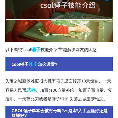
锤子
以下围绕“csol
技能介绍”主题解决网友的困惑
连击
csol锤子
怎么设置?
失落之城噩梦难度很大机率箱子里面掉落10天齿轮、一天
武器
容易人民币
、加百分30血量补给、加百分百血量、复
活币、一天芭比刀或者是胖子锤子 失落之城噩梦难度。
CSOL锤子脚本会被封号吗?不是宏!入手蓝锤好还是
红锤好?