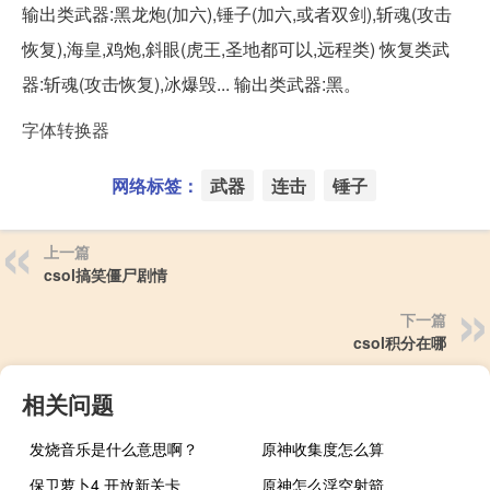
输出类武器:黑龙炮(加六),锤子(加六,或者双剑),斩魂(攻击
恢复),海皇,鸡炮,斜眼(虎王,圣地都可以,远程类) 恢复类武
器:斩魂(攻击恢复),冰爆毁... 输出类武器:黑。
字体转换器
网络标签：
武器
连击
锤子
上一篇
csol搞笑僵尸剧情
下一篇
csol积分在哪
相关问题
发烧音乐是什么意思啊？
原神收集度怎么算
保卫萝卜4 开放新关卡
原神怎么浮空射箭