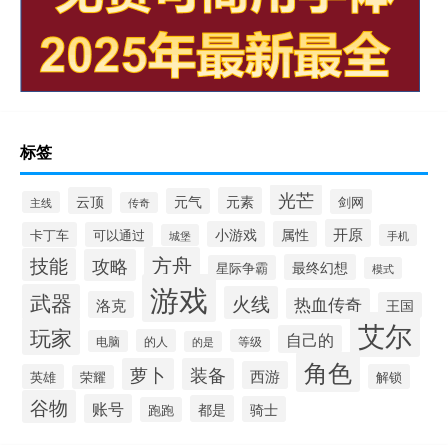
标签
光芒
云顶
元素
元气
剑网
主线
传奇
开原
小游戏
属性
卡丁车
可以通过
城堡
手机
方舟
技能
攻略
最终幻想
星际争霸
模式
游戏
武器
火线
热血传奇
洛克
王国
艾尔
玩家
自己的
的人
等级
电脑
的是
角色
萝卜
装备
西游
英雄
解锁
荣耀
谷物
账号
都是
骑士
跑跑