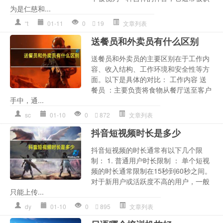
为是仁慈和...
“t
01-11
0
19
文章列表
送餐员和外卖员有什么区别
送餐员和外卖员的主要区别在于工作内
容、收入结构、工作环境和安全性等方
面。以下是具体的对比： 工作内容 送
餐员 ：主要负责将食物从餐厅送至客户
手中，通...
sc
01-10
0
872
文章列表
抖音短视频时长是多少
抖音短视频的时长通常有以下几个限
制： 1. 普通用户时长限制 ： 单个短视
频的时长通常限制在15秒到60秒之间。
对于新用户或活跃度不高的用户，一般
只能上传...
dy
01-10
0
895
文章列表