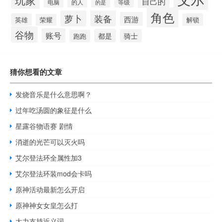
自己的
的人
等级
电脑
的是
角色
萝卜
装备
西游
英雄
解锁
荣耀
谷物
账号
都是
骑士
跑跑
猜你想看的文章
发烧音乐是什么意思啊？
过年吃汤圆的象征是什么
星露谷物语赛 剧情
消逝的光芒可以灭火吗
艾尔登法环全属性加3
艾尔登法环装mod会卡吗
原神活动最新怎么开启
原神神女女皇怎么打
大力支持近义词