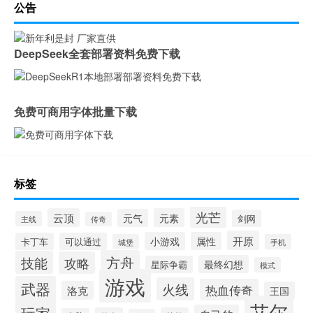
公告
DeepSeek全套部署资料免费下载
免费可商用字体批量下载
标签
光芒
云顶
元素
元气
剑网
主线
传奇
开原
小游戏
属性
卡丁车
可以通过
城堡
手机
方舟
技能
攻略
最终幻想
星际争霸
模式
游戏
武器
火线
热血传奇
洛克
王国
艾尔
玩家