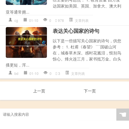
达国家如美国、英国、加拿大、澳大利
亚等通常拥...
cg
01-10
0
978
文章列表
表达关心国家的诗句
以下是一些描写关心国家的诗句，供您
参考： 1. 杜甫《春望》 ```国破山河
在，城春草木深。感时花溅泪，恨别鸟
惊心。烽火连三月，家书抵万金。白头
搔更短，浑...
bd
01-10
0
3
文章列表
上一页
下一页
☚