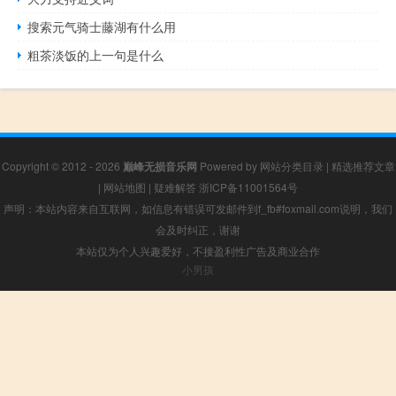
搜索元气骑士藤湖有什么用
粗茶淡饭的上一句是什么
Copyright © 2012 - 2026
巅峰无损音乐网
Powered by
网站分类目录
|
精选推荐文章
|
网站地图
|
疑难解答
浙ICP备11001564号
声明：本站内容来自互联网，如信息有错误可发邮件到f_fb#foxmail.com说明，我们
会及时纠正，谢谢
本站仅为个人兴趣爱好，不接盈利性广告及商业合作
小男孩