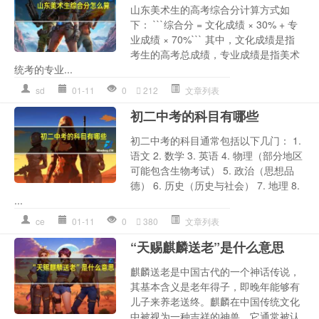
山东美术生的高考综合分计算方式如
下： ```综合分 = 文化成绩 × 30% + 专
业成绩 × 70%``` 其中，文化成绩是指
考生的高考总成绩，专业成绩是指美术
统考的专业...
sd
01-11
0
212
文章列表
初二中考的科目有哪些
初二中考的科目通常包括以下几门： 1.
语文 2. 数学 3. 英语 4. 物理（部分地区
可能包含生物考试） 5. 政治（思想品
德） 6. 历史（历史与社会） 7. 地理 8.
...
ce
01-11
0
380
文章列表
“天赐麒麟送老”是什么意思
麒麟送老是中国古代的一个神话传说，
其基本含义是老年得子，即晚年能够有
儿子来养老送终。麒麟在中国传统文化
中被视为一种吉祥的神兽，它通常被认