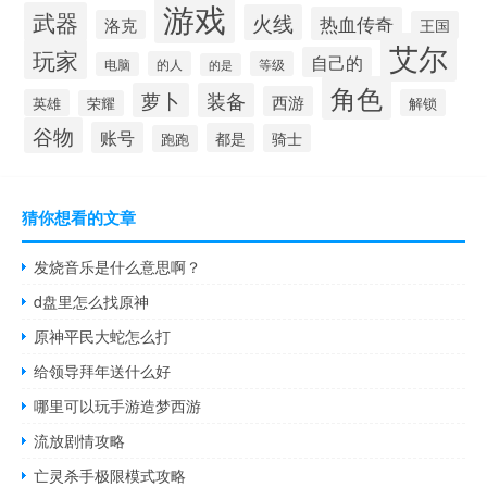
游戏
武器
火线
热血传奇
洛克
王国
艾尔
玩家
自己的
的人
等级
电脑
的是
角色
萝卜
装备
西游
英雄
解锁
荣耀
谷物
账号
都是
骑士
跑跑
猜你想看的文章
发烧音乐是什么意思啊？
d盘里怎么找原神
原神平民大蛇怎么打
给领导拜年送什么好
哪里可以玩手游造梦西游
流放剧情攻略
亡灵杀手极限模式攻略