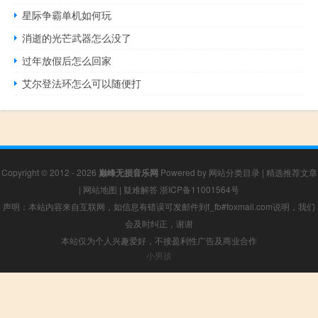
星际争霸单机如何玩
消逝的光芒武器怎么没了
过年放假后怎么回家
艾尔登法环怎么可以随便打
Copyright © 2012 - 2026
巅峰无损音乐网
Powered by
网站分类目录
|
精选推荐文章
|
网站地图
|
疑难解答
浙ICP备11001564号
声明：本站内容来自互联网，如信息有错误可发邮件到f_fb#foxmail.com说明，我们
会及时纠正，谢谢
本站仅为个人兴趣爱好，不接盈利性广告及商业合作
小男孩