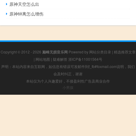
原神天空怎么出
原神钟离怎么增伤
Copyright © 2012 - 2026
巅峰无损音乐网
Powered by
网站分类目录
|
精选推荐文章
|
网站地图
|
疑难解答
浙ICP备11001564号
声明：本站内容来自互联网，如信息有错误可发邮件到f_fb#foxmail.com说明，我们
会及时纠正，谢谢
本站仅为个人兴趣爱好，不接盈利性广告及商业合作
小男孩