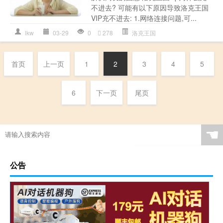
不进去? 可能有以下原因导致洛克王国
VIP充不进去: 1.网络连接问题,可...
lkw
03-29
0
278
洛克王国
首页
上一页
1
2
3
4
5
6
下一页
尾页
☚
公告