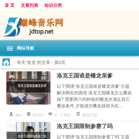
首 页
文章列表
知识分类
网站导航
>
有关“洛克”的文章
- 第2页
洛克王国谁是蟠龙亲爹
以下围绕“洛克王国谁是蟠龙亲爹”主题
解决网友的困惑 洛克王国蟠龙怎么叠血
脉? 需要两只同种族的蟠龙并满足其它
叠加条件,才能成功叠血脉因为在...
lkw
03-29
0
960
洛克王国
洛克王国限制参赛了吗
以下围绕“洛克王国限制参赛了吗”主题