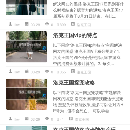
解决网友的困惑 洛克王国17届系别赛什
么时候结束? 据官方的通知,洛克王国17
届系别赛将于8月31日结束。在比...
lkw
03-29
0
899
洛克王国
洛克王国vip的特点
以下围绕“洛克王国vip的特点”主题解决
网友的困惑 洛克王国VIP积分规则? 1.
洛克王国的VIP积分是根据玩家在游戏
中的消费金额来计算的。2. 每次...
lkw
03-29
0
355
洛克王国
洛克王国捉宠攻略
以下围绕“洛克王国捉宠攻略”主题解决
网友的困惑 洛克王国哪些技能适于捉宠
物 慈悲为怀技能效果,最多可以让对方H
P降为1,但不会死亡。 可以学会...
lkw
03-29
0
41
洛克王国
洛克王国的洛克卡牌怎么玩