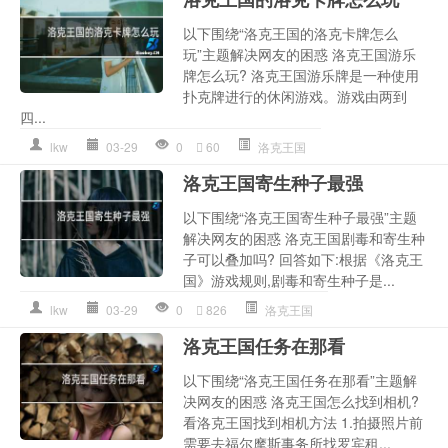
以下围绕“洛克王国的洛克卡牌怎么
玩”主题解决网友的困惑 洛克王国游乐
牌怎么玩? 洛克王国游乐牌是一种使用
扑克牌进行的休闲游戏。游戏由两到
四...
lkw
03-29
0
60
洛克王国
洛克王国寄生种子最强
以下围绕“洛克王国寄生种子最强”主题
解决网友的困惑 洛克王国剧毒和寄生种
子可以叠加吗? 回答如下:根据《洛克王
国》游戏规则,剧毒和寄生种子是...
lkw
03-29
0
826
洛克王国
洛克王国任务在那看
以下围绕“洛克王国任务在那看”主题解
决网友的困惑 洛克王国怎么找到相机?
看洛克王国找到相机方法 1.拍摄照片前
需要去福尔摩斯事务所找罗宾租...