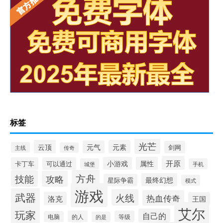
标签
光芒
云顶
元素
元气
剑网
主线
传奇
开原
小游戏
属性
卡丁车
可以通过
城堡
手机
方舟
技能
攻略
最终幻想
星际争霸
模式
游戏
武器
火线
热血传奇
洛克
王国
艾尔
玩家
自己的
的人
等级
电脑
的是