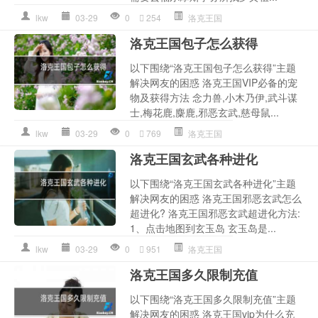
lkw
03-29
0
254
洛克王国
洛克王国包子怎么获得
以下围绕“洛克王国包子怎么获得”主题
解决网友的困惑 洛克王国VIP必备的宠
物及获得方法 念力兽,小木乃伊,武斗谋
士,梅花鹿,麋鹿,邪恶玄武,慈母鼠...
lkw
03-29
0
769
洛克王国
洛克王国玄武各种进化
以下围绕“洛克王国玄武各种进化”主题
解决网友的困惑 洛克王国邪恶玄武怎么
超进化? 洛克王国邪恶玄武超进化方法:
1、点击地图到玄玉岛 玄玉岛是...
lkw
03-29
0
951
洛克王国
洛克王国多久限制充值
以下围绕“洛克王国多久限制充值”主题
解决网友的困惑 洛克王国vip为什么充