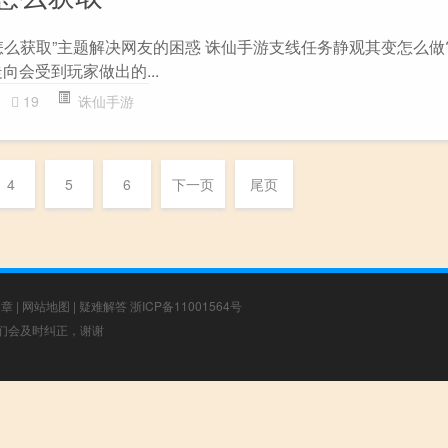
么获取”主题解决网友的困惑 诛仙手游支线任务静观其变怎么做? .
向会受到玩家做出的...
19
诛仙手游
4
5
6
下一页
尾页
文章
|
网站地图
|
疑难解答
浙ICP备11001564号
，我们会及时纠正，谢谢