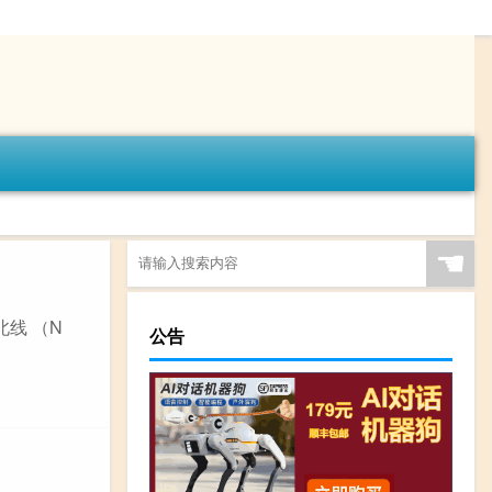
☚
北线 （N
公告