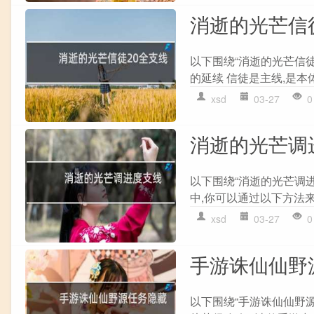
消逝的光芒信
以下围绕“消逝的光芒信徒
的延续 信徒是主线,是本体
xsd
03-27
0
消逝的光芒调
以下围绕“消逝的光芒调
中,你可以通过以下方法来加速
xsd
03-27
0
手游诛仙仙野
以下围绕“手游诛仙仙野