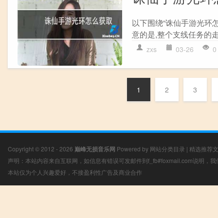
以下围绕“诛仙手游光环怎
意的是,整个支线任务的走
zxs
03-26
0
1
2
3
Copyright © 2012 - 2026
巅峰无损音乐网
Powered by
网站分类目录
|
精选推荐
声明：本站内容来自互联网，如信息有错误可发邮件到f_fb#foxmail.com说明
本站仅为个人兴趣爱好，不接盈利性广告及商业合作