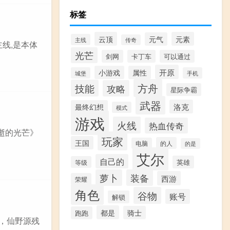
标签
云顶
元素
元气
主线
传奇
主线,是本体
光芒
剑网
卡丁车
可以通过
开原
小游戏
属性
城堡
手机
方舟
技能
攻略
星际争霸
武器
洛克
最终幻想
模式
游戏
火线
热血传奇
逝的光芒》
玩家
王国
的人
电脑
的是
艾尔
自己的
英雄
等级
萝卜
装备
西游
荣耀
角色
谷物
账号
解锁
都是
骑士
跑跑
做，仙野源残