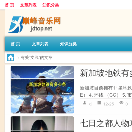
首 页
文章列表
知识分类
首 页
文章列表
知识分类
>
有关“支线”的文章
新加坡地铁有
新加坡目前拥有11条地铁线路
E） 4. 环线 （CC） 5. 
xj
12-25
0
七日之都人物