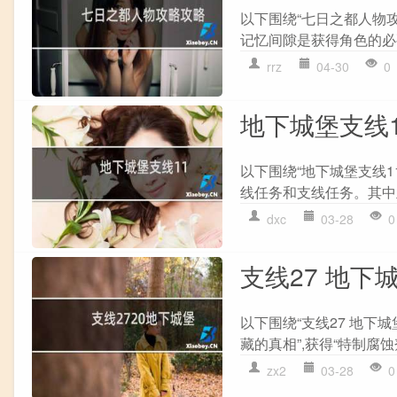
以下围绕“七日之都人物攻
记忆间隙是获得角色的必要
rrz
04-30
0
地下城堡支线1
以下围绕“地下城堡支线1
线任务和支线任务。其中主
dxc
03-28
0
支线27 地下
以下围绕“支线27 地下城
藏的真相”,获得“特制腐蚀剂
zx2
03-28
0