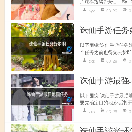
片获得攻略? 诛仙手游中有
syz
03-26
0
诛仙手游任务
以下围绕“诛仙手游任务好
个任务之前也得先去货郎那
zxs
03-26
0
诛仙手游最强
以下围绕“诛仙手游最强地
要先确定目的地,然后打开地
zxs
03-26
0
诛仙手游光环