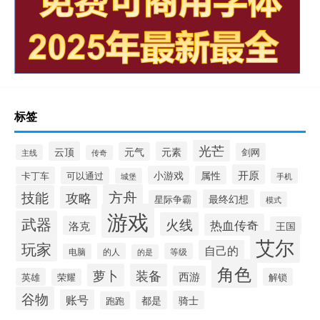
标签
光芒
云顶
元素
元气
剑网
主线
传奇
开原
小游戏
属性
卡丁车
可以通过
城堡
手机
方舟
技能
攻略
最终幻想
星际争霸
模式
游戏
武器
火线
热血传奇
洛克
王国
艾尔
玩家
自己的
的人
等级
电脑
的是
角色
萝卜
装备
西游
英雄
解锁
荣耀
谷物
账号
都是
骑士
跑跑