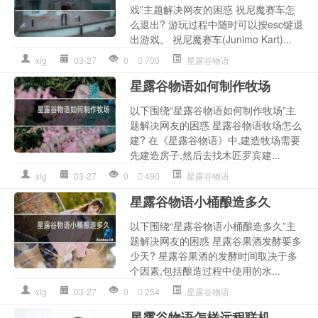
戏”主题解决网友的困惑 祝尼魔赛车怎
么退出? 游玩过程中随时可以按esc键退
出游戏。 祝尼魔赛车(Junimo Kart)...
xlg
03-27
0
700
星露谷物语
星露谷物语如何制作牧场
以下围绕“星露谷物语如何制作牧场”主
题解决网友的困惑 星露谷物语牧场怎么
建? 在《星露谷物语》中,建造牧场需要
先建造房子,然后去找木匠罗宾建...
xlg
03-27
0
490
星露谷物语
星露谷物语小桶酿造多久
以下围绕“星露谷物语小桶酿造多久”主
题解决网友的困惑 星露谷果酒发酵要多
少天? 星露谷果酒的发酵时间取决于多
个因素,包括酿造过程中使用的水...
xlg
03-27
0
254
星露谷物语
星露谷物语怎样远程联机