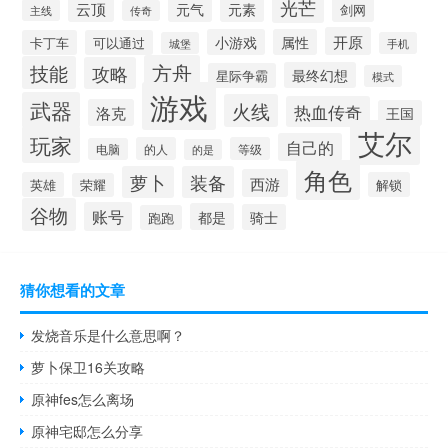
光芒
云顶
元素
元气
剑网
主线
传奇
开原
小游戏
属性
卡丁车
可以通过
城堡
手机
方舟
技能
攻略
最终幻想
星际争霸
模式
游戏
武器
火线
热血传奇
洛克
王国
艾尔
玩家
自己的
的人
等级
电脑
的是
角色
萝卜
装备
西游
英雄
解锁
荣耀
谷物
账号
都是
骑士
跑跑
猜你想看的文章
发烧音乐是什么意思啊？
萝卜保卫16关攻略
原神fes怎么离场
原神宅邸怎么分享