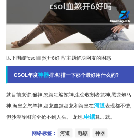
以下围绕“csol血煞开6好吗”主题解决网友的困惑
神器
CSOL年度
排名!排一下那个最好用什么的?
就目前来讲:猴神,怒海狂鲨蛇神,生命收割者龙神,黑龙炮马
河道
神,海皇之怒羊神,盘龙血煞盘龙和海皇在
表现都不错,
电锯
但沙漠等图完全抢不到人头。 龙炮,
算... 就。
网络标签：
河道
电锯
神器