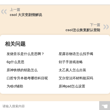
上一篇
csol 大灾变剧情解说
下一篇
csol怎么恢复默认登陆
相关问题
发烧音乐是什么意思啊？
星露谷物语怎么找手镯
6g什么意思
刽子手游戏攻略
原神铁锈的钥匙怎么
太乙真人怎么出装
口腔专升本都考哪些科目呢
艾尔登法环材料能买吗
为啥cf辅助
原神pad怎么设置
艾尔登法环法师怎么没伤害
☚