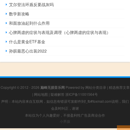
艾尔登法环盾反要战灰吗
数学新攻略
和面放油起到什么作用
心脾两虚的症状与表现及调理（心脾两虚的症状与表现）
什么是黄金ETF基金
孙膑最恶心出装2022
Copyright © 2012 - 2026
巅峰无损音乐网
Powered by
网站分类目录
|
精选推荐文章
|
网站地图
|
疑难解答
浙ICP备11001564号
声明：本站内容来自互联网，如信息有错误可发邮件到f_fb#foxmail.com说明，我们
会及时纠正，谢谢
本站仅为个人兴趣爱好，不接盈利性广告及商业合作
小男孩