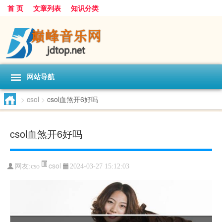
首 页
文章列表
知识分类
网站导航
>
csol
>
csol血煞开6好吗
csol血煞开6好吗
csol
网友:
cso
2024-03-27 15:12:03