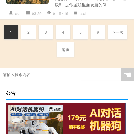
圾!!!! 是你游戏里面设置的问...
cso
03-29
0
416
csol
1
2
3
4
5
6
下一页
尾页
☚
公告