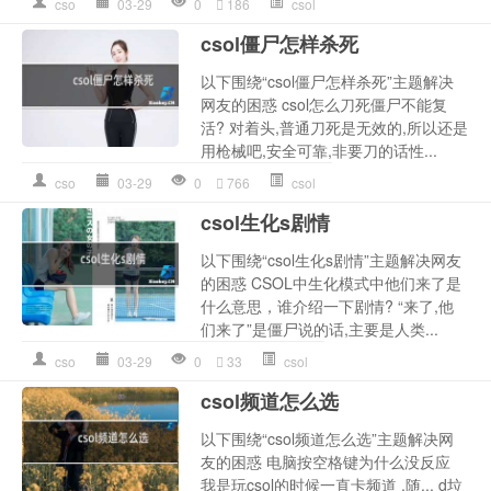
cso
03-29
0
186
csol
csol僵尸怎样杀死
以下围绕“csol僵尸怎样杀死”主题解决
网友的困惑 csol怎么刀死僵尸不能复
活? 对着头,普通刀死是无效的,所以还是
用枪械吧,安全可靠,非要刀的话性...
cso
03-29
0
766
csol
csol生化s剧情
以下围绕“csol生化s剧情”主题解决网友
的困惑 CSOL中生化模式中他们来了是
什么意思，谁介绍一下剧情? “来了,他
们来了”是僵尸说的话,主要是人类...
cso
03-29
0
33
csol
csol频道怎么选
以下围绕“csol频道怎么选”主题解决网
友的困惑 电脑按空格键为什么没反应
我是玩csol的时候一直卡频道 ,随... d垃