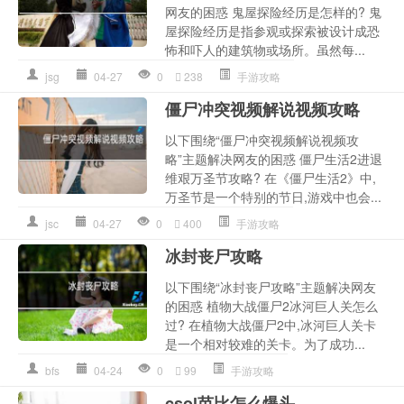
网友的困惑 鬼屋探险经历是怎样的? 鬼
屋探险经历是指参观或探索被设计成恐
怖和吓人的建筑物或场所。虽然每...
jsg
04-27
0
238
手游攻略
僵尸冲突视频解说视频攻略
以下围绕“僵尸冲突视频解说视频攻
略”主题解决网友的困惑 僵尸生活2进退
维艰万圣节攻略? 在《僵尸生活2》中,
万圣节是一个特别的节日,游戏中也会...
jsc
04-27
0
400
手游攻略
冰封丧尸攻略
以下围绕“冰封丧尸攻略”主题解决网友
的困惑 植物大战僵尸2冰河巨人关怎么
过? 在植物大战僵尸2中,冰河巨人关卡
是一个相对较难的关卡。为了成功...
bfs
04-24
0
99
手游攻略
csol芭比怎么爆头