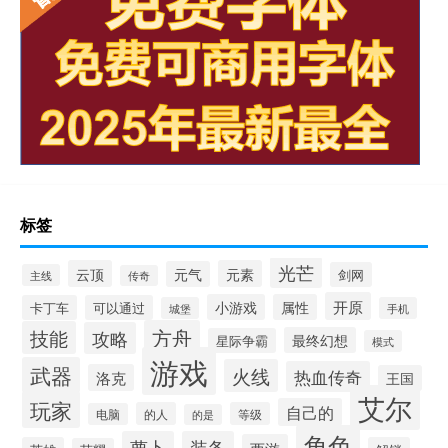
标签
光芒
云顶
元素
元气
剑网
主线
传奇
开原
小游戏
属性
卡丁车
可以通过
城堡
手机
方舟
技能
攻略
最终幻想
星际争霸
模式
游戏
武器
火线
热血传奇
洛克
王国
艾尔
玩家
自己的
的人
等级
电脑
的是
角色
萝卜
装备
西游