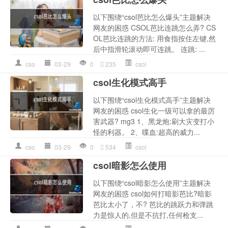
以下围绕“csol芭比怎么爆头”主题解决
网友的困惑 CSOL芭比连跳怎么弄? CS
OL芭比连跳的方法: 用食指按住左键,然
后中指滑轮滚动即可连跳。 连跳: ...
cso
03-29
0
235
csol
csol生化模式高手
以下围绕“csol生化模式高手”主题解决
网友的困惑 csol生化一级可以拿的最厉
害武器? mg3 1、黑龙炮:刷大灾变打小
怪的利器。 2、喋血:超高的威力...
cso
03-29
0
534
csol
csol暗影怎么使用
以下围绕“csol暗影怎么使用”主题解决
网友的困惑 csol如何打暗影芭比?暗影
芭比太小了，不? 芭比的跳跃力和弹跳
力是惊人的,但是不抗打,任何枪支...