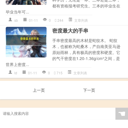
都有资格报考研究生。三本的毕业生在
毕业当年可...
sb
01-11
0
244
文章列表
密度最大的手串
手串密度最高的木材是蛇纹木。 蛇纹
木，也被称为蛇桑木，产自南美亚马逊
原始雨林，具有极高的密度和硬度。它
的气干密度在1.20-1.36g/cm³之间，是
世界上密度...
ld
01-11
0
715
文章列表
上一页
下一页
☚