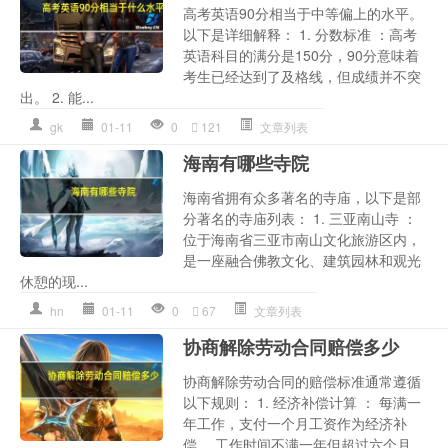
高考英语90分相当于中等偏上的水平。
以下是详细解释： 1. 分数标准 ：高考
英语科目的满分是150分，90分意味着
考生已经达到了及格线，但成绩并不突
出。 2. 能...
gk
01-11
0
121
文章列表
海南有哪些寺院
海南省拥有众多著名的寺庙，以下是部
分著名的寺庙列表： 1. 三亚南山寺 ：
位于海南省三亚市南山文化旅游区内，
是一座融合佛教文化、建筑园林和观光
休憩的现...
hn
01-11
0
67
文章列表
协商解除劳动合同赔偿多少
协商解除劳动合同的赔偿标准通常遵循
以下规则： 1. 经济补偿计算 ： 每满一
年工作，支付一个月工资作为经济补
偿。 工作时间不满一年但超过六个月