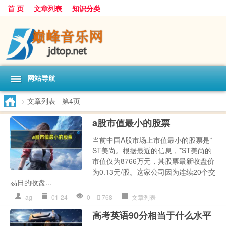
首 页
文章列表
知识分类
网站导航
>
文章列表
- 第4页
a股市值最小的股票
当前中国A股市场上市值最小的股票是*
ST美尚。根据最近的信息，*ST美尚的
市值仅为8766万元，其股票最新收盘价
为0.13元/股。这家公司因为连续20个交
易日的收盘...
ag
01-24
0
768
文章列表
高考英语90分相当于什么水平