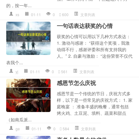
的，按一年...
xs
01-11
0
600
文章列表
一句话表达获奖的心情
获奖的心情可以用以下几种方式表达：
1. 激动与感谢： “获得这个奖项，我激
动得不行，感谢评委和所有支持我的
人。” 2. 自豪与激励： “这份荣誉不仅代
表我个...
yj
01-11
0
561
文章列表
感恩节怎么庆祝
感恩节是一个传统的节日，庆祝方式多
样，以下是一些常见的庆祝方式： 1. 家
庭晚宴 ： 准备丰盛的晚餐，通常包括
烤火鸡、土豆泥、填料、蔬菜和甜点
（如南瓜派...
ge
01-11
0
584
文章列表