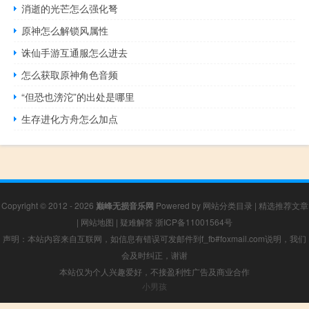
消逝的光芒怎么强化弩
原神怎么解锁风属性
诛仙手游互通服怎么进去
怎么获取原神角色音频
“但恐也滂沱”的出处是哪里
生存进化方舟怎么加点
Copyright © 2012 - 2026
巅峰无损音乐网
Powered by
网站分类目录
|
精选推荐文章
|
网站地图
|
疑难解答
浙ICP备11001564号
声明：本站内容来自互联网，如信息有错误可发邮件到f_fb#foxmail.com说明，我们
会及时纠正，谢谢
本站仅为个人兴趣爱好，不接盈利性广告及商业合作
小男孩