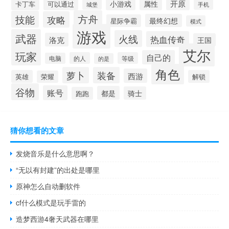
开原
小游戏
属性
卡丁车
可以通过
城堡
手机
方舟
技能
攻略
最终幻想
星际争霸
模式
游戏
武器
火线
热血传奇
洛克
王国
艾尔
玩家
自己的
的人
等级
电脑
的是
角色
萝卜
装备
西游
英雄
解锁
荣耀
谷物
账号
都是
骑士
跑跑
猜你想看的文章
发烧音乐是什么意思啊？
“无以有封建”的出处是哪里
原神怎么自动删软件
cf什么模式是玩手雷的
造梦西游4奢天武器在哪里