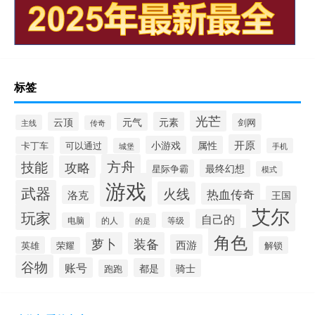
标签
光芒
云顶
元素
元气
剑网
主线
传奇
开原
小游戏
属性
卡丁车
可以通过
城堡
手机
方舟
技能
攻略
最终幻想
星际争霸
模式
游戏
武器
火线
热血传奇
洛克
王国
艾尔
玩家
自己的
的人
等级
电脑
的是
角色
萝卜
装备
西游
英雄
解锁
荣耀
谷物
账号
都是
骑士
跑跑