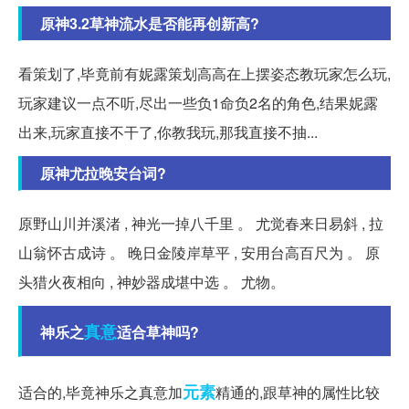
原神3.2草神流水是否能再创新高?
看策划了,毕竟前有妮露策划高高在上摆姿态教玩家怎么玩,
玩家建议一点不听,尽出一些负1命负2名的角色,结果妮露
出来,玩家直接不干了,你教我玩,那我直接不抽...
原神尤拉晚安台词?
原野山川并溪渚 , 神光一掉八千里 。 尤觉春来日易斜 , 拉
山翁怀古成诗 。 晚日金陵岸草平 , 安用台高百尺为 。 原
头猎火夜相向 , 神妙器成堪中选 。 尤物。
真意
神乐之
适合草神吗?
元素
适合的,毕竟神乐之真意加
精通的,跟草神的属性比较