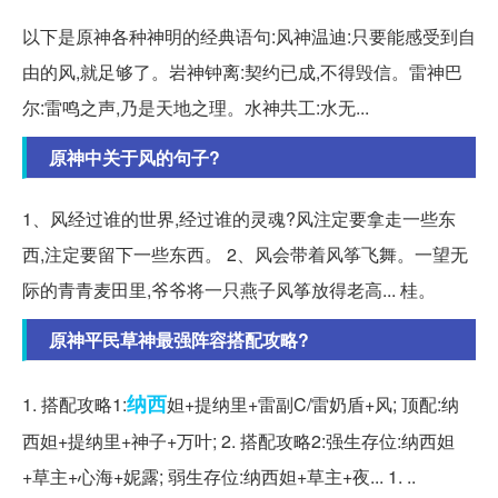
以下是原神各种神明的经典语句:风神温迪:只要能感受到自
由的风,就足够了。岩神钟离:契约已成,不得毁信。雷神巴
尔:雷鸣之声,乃是天地之理。水神共工:水无...
原神中关于风的句子?
1、风经过谁的世界,经过谁的灵魂?风注定要拿走一些东
西,注定要留下一些东西。 2、风会带着风筝飞舞。一望无
际的青青麦田里,爷爷将一只燕子风筝放得老高... 桂。
原神平民草神最强阵容搭配攻略?
纳西
1. 搭配攻略1:
妲+提纳里+雷副C/雷奶盾+风; 顶配:纳
西妲+提纳里+神子+万叶; 2. 搭配攻略2:强生存位:纳西妲
+草主+心海+妮露; 弱生存位:纳西妲+草主+夜... 1. ..