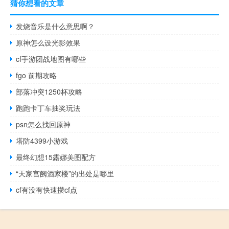
猜你想看的文章
发烧音乐是什么意思啊？
原神怎么设光影效果
cf手游团战地图有哪些
fgo 前期攻略
部落冲突1250杯攻略
跑跑卡丁车抽奖玩法
psn怎么找回原神
塔防4399小游戏
最终幻想15露娜美图配方
“天家宫阙酒家楼”的出处是哪里
cf有没有快速攒cf点